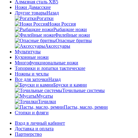
Алмазная сталь ХВ5
Ножи Дамасские
Другие товары
Назад
Рогатки
Ножи Россия
Рыбацкие ножи
Филейные ножи
Опасные бритвы
Аксессуары
Мультитулы
Кухонные ножи
Многофункциональные ножи
Топорики и лопатки тактические
Ножны и чехлы
Все для заточки
Назад
Бруски и камни
Точильные системы
Мусаты
Точилки
Пасты, масло, ремни
Стопки и фляги
Вход в личный кабинет
Доставка и оплата
Партнерство