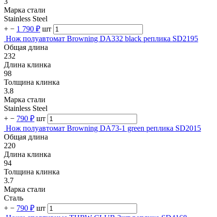
3
Марка стали
Stainless Steel
+
−
1 790 ₽
шт
Нож полуавтомат Browning DA332 black реплика SD2195
Общая длина
232
Длина клинка
98
Толщина клинка
3.8
Марка стали
Stainless Steel
+
−
790 ₽
шт
Нож полуавтомат Browning DA73-1 green реплика SD2015
Общая длина
220
Длина клинка
94
Толщина клинка
3.7
Марка стали
Сталь
+
−
790 ₽
шт