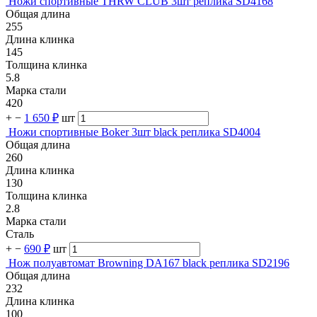
Ножи спортивные THRW CLUB 3шт реплика SD4168
Общая длина
255
Длина клинка
145
Толщина клинка
5.8
Марка стали
420
+
−
1 650 ₽
шт
Ножи спортивные Boker 3шт black реплика SD4004
Общая длина
260
Длина клинка
130
Толщина клинка
2.8
Марка стали
Сталь
+
−
690 ₽
шт
Нож полуавтомат Browning DA167 black реплика SD2196
Общая длина
232
Длина клинка
100