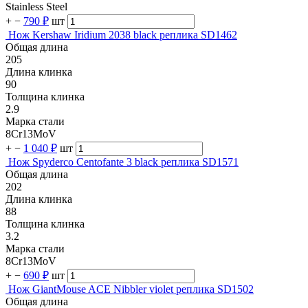
Stainless Steel
+
−
790 ₽
шт
Нож Kershaw Iridium 2038 black реплика SD1462
Общая длина
205
Длина клинка
90
Толщина клинка
2.9
Марка стали
8Cr13MoV
+
−
1 040 ₽
шт
Нож Spyderco Centofante 3 black реплика SD1571
Общая длина
202
Длина клинка
88
Толщина клинка
3.2
Марка стали
8Cr13MoV
+
−
690 ₽
шт
Нож GiantMouse ACE Nibbler violet реплика SD1502
Общая длина