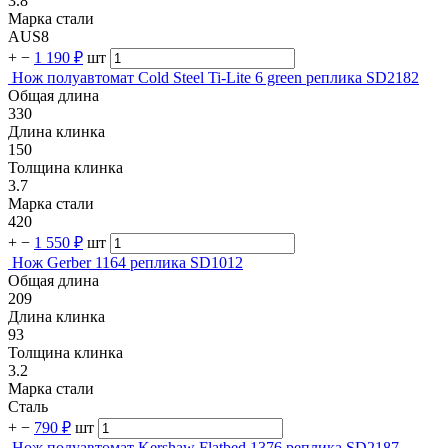
3.8
Марка стали
AUS8
+
−
1 190 ₽
шт
Нож полуавтомат Cold Steel Ti-Lite 6 green реплика SD2182
Общая длина
330
Длина клинка
150
Толщина клинка
3.7
Марка стали
420
+
−
1 550 ₽
шт
Нож Gerber 1164 реплика SD1012
Общая длина
209
Длина клинка
93
Толщина клинка
3.2
Марка стали
Сталь
+
−
790 ₽
шт
Нож полуавтомат Kershaw Flatbed 1376 реплика SD2187