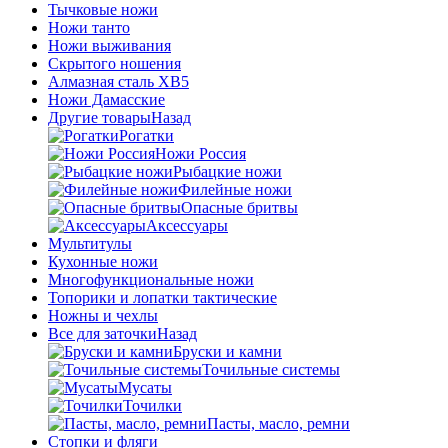
Тычковые ножи
Ножи танто
Ножи выживания
Скрытого ношения
Алмазная сталь ХВ5
Ножи Дамасские
Другие товары
Назад
Рогатки
Ножи Россия
Рыбацкие ножи
Филейные ножи
Опасные бритвы
Аксессуары
Мультитулы
Кухонные ножи
Многофункциональные ножи
Топорики и лопатки тактические
Ножны и чехлы
Все для заточки
Назад
Бруски и камни
Точильные системы
Мусаты
Точилки
Пасты, масло, ремни
Стопки и фляги