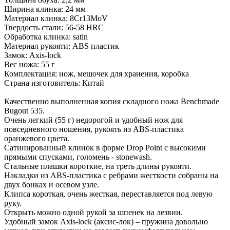
Ширина клинка: 24 мм
Материал клинка: 8Cr13MoV
Твердость стали: 56-58 HRC
Обработка клинка: satin
Материал рукояти: ABS пластик
Замок: Axis-lock
Вес ножа: 55 г
Комплектация: нож, мешочек для хранения, коробка
Страна изготовитель: Китай
Качественно выполненная копия складного ножа Benchmade
Bugout 535.
Очень легкий (55 г) недорогой и удобный нож для
повседневного ношения, рукоять из ABS-пластика
оранжевого цвета.
Сатинированный клинок в форме Drop Point с высокими
прямыми спусками, голомень - stonewash.
Стальные плашки короткие, на треть длины рукояти.
Накладки из ABS-пластика с ребрами жесткости собраны на
двух бонках и осевом узле.
Клипса короткая, очень жесткая, переставляется под левую
руку.
Открыть можно одной рукой за шпенек на лезвии.
Удобный замок Axis-lock (аксис-лок) – пружина довольно