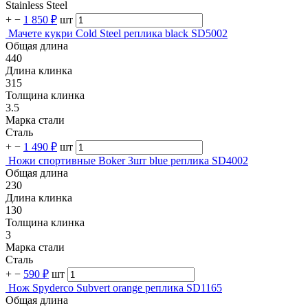
Stainless Steel
+
−
1 850 ₽
шт
Мачете кукри Cold Steel реплика black SD5002
Общая длина
440
Длина клинка
315
Толщина клинка
3.5
Марка стали
Сталь
+
−
1 490 ₽
шт
Ножи спортивные Boker 3шт blue реплика SD4002
Общая длина
230
Длина клинка
130
Толщина клинка
3
Марка стали
Сталь
+
−
590 ₽
шт
Нож Spyderco Subvert orange реплика SD1165
Общая длина