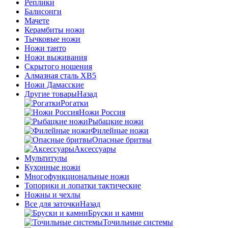
Реплики
Балисонги
Мачете
Керамбиты ножи
Тычковые ножи
Ножи танто
Ножи выживания
Скрытого ношения
Алмазная сталь ХВ5
Ножи Дамасские
Другие товары
Назад
Рогатки
Ножи Россия
Рыбацкие ножи
Филейные ножи
Опасные бритвы
Аксессуары
Мультитулы
Кухонные ножи
Многофункциональные ножи
Топорики и лопатки тактические
Ножны и чехлы
Все для заточки
Назад
Бруски и камни
Точильные системы