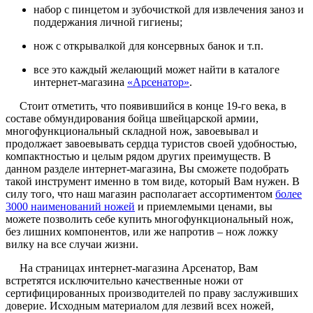
набор с пинцетом и зубочисткой для извлечения заноз и
поддержания личной гигиены;
нож с открывалкой для консервных банок и т.п.
все это каждый желающий может найти в каталоге
интернет-магазина
«Арсенатор»
.
Стоит отметить, что появившийся в конце 19-го века, в
составе обмундирования бойца швейцарской армии,
многофункциональный складной нож, завоевывал и
продолжает завоевывать сердца туристов своей удобностью,
компактностью и целым рядом других преимуществ. В
данном разделе интернет-магазина, Вы сможете подобрать
такой инструмент именно в том виде, который Вам нужен. В
силу того, что наш магазин располагает ассортиментом
более
3000 наименований ножей
и приемлемыми ценами, вы
можете позволить себе купить многофункциональный нож,
без лишних компонентов, или же напротив – нож ложку
вилку на все случаи жизни.
На страницах интернет-магазина Арсенатор, Вам
встретятся исключительно качественные ножи от
сертифицированных производителей по праву заслуживших
доверие. Исходным материалом для лезвий всех ножей,