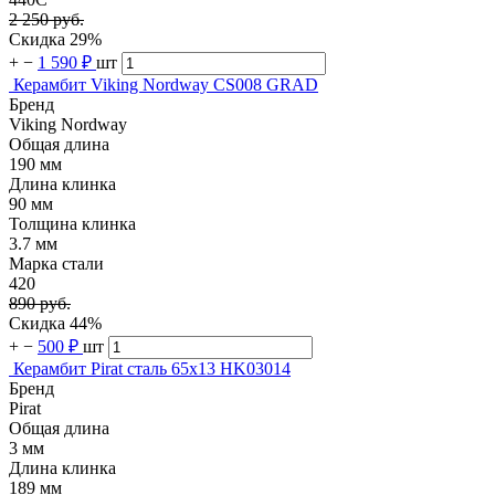
2 250 руб.
Скидка 29%
+
−
1 590 ₽
шт
Керамбит Viking Nordway CS008 GRAD
Бренд
Viking Nordway
Общая длина
190 мм
Длина клинка
90 мм
Толщина клинка
3.7 мм
Марка стали
420
890 руб.
Скидка 44%
+
−
500 ₽
шт
Керамбит Pirat сталь 65х13 HK03014
Бренд
Pirat
Общая длина
3 мм
Длина клинка
189 мм