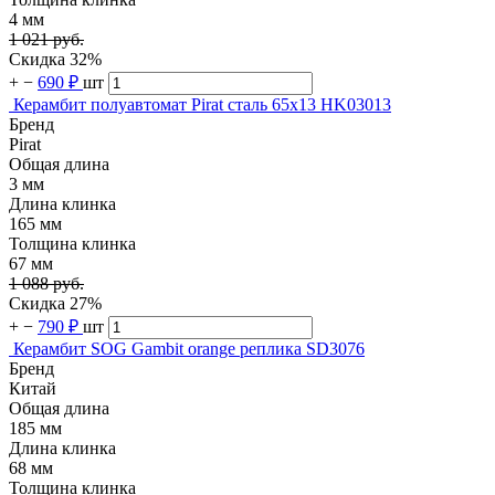
4 мм
1 021 руб.
Скидка 32%
+
−
690 ₽
шт
Керамбит полуавтомат Pirat сталь 65х13 HK03013
Бренд
Pirat
Общая длина
3 мм
Длина клинка
165 мм
Толщина клинка
67 мм
1 088 руб.
Скидка 27%
+
−
790 ₽
шт
Керамбит SOG Gambit orange реплика SD3076
Бренд
Китай
Общая длина
185 мм
Длина клинка
68 мм
Толщина клинка