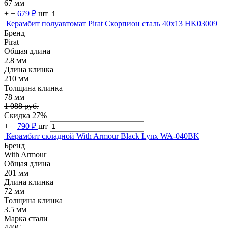
67 мм
+
−
679 ₽
шт
Керамбит полуавтомат Pirat Скорпион сталь 40х13 HK03009
Бренд
Pirat
Общая длина
2.8 мм
Длина клинка
210 мм
Толщина клинка
78 мм
1 088 руб.
Скидка 27%
+
−
790 ₽
шт
Керамбит складной With Armour Black Lynx WA-040BK
Бренд
With Armour
Общая длина
201 мм
Длина клинка
72 мм
Толщина клинка
3.5 мм
Марка стали
440C