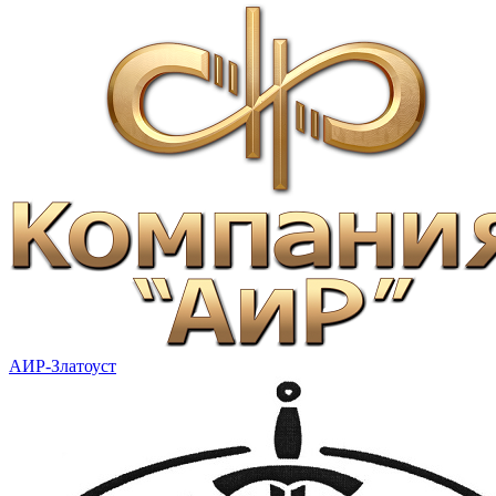
АИР-Златоуст