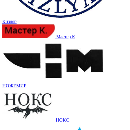
Кизляр
Мастер К
НОЖЕМИР
НОКС