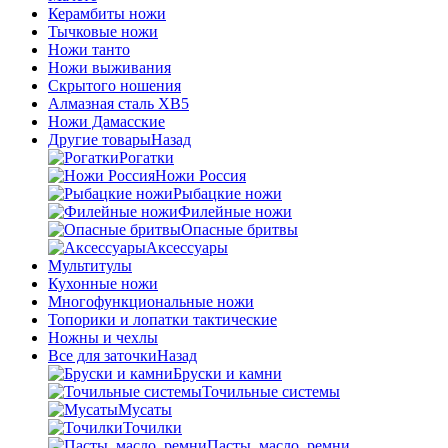
Керамбиты ножи
Тычковые ножи
Ножи танто
Ножи выживания
Скрытого ношения
Алмазная сталь ХВ5
Ножи Дамасские
Другие товары
Назад
Рогатки
Ножи Россия
Рыбацкие ножи
Филейные ножи
Опасные бритвы
Аксессуары
Мультитулы
Кухонные ножи
Многофункциональные ножи
Топорики и лопатки тактические
Ножны и чехлы
Все для заточки
Назад
Бруски и камни
Точильные системы
Мусаты
Точилки
Пасты, масло, ремни