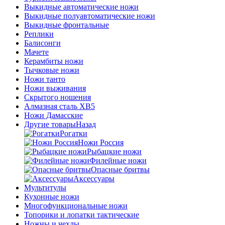
Выкидные автоматические ножи
Выкидные полуавтоматические ножи
Выкидные фронтальные
Реплики
Балисонги
Мачете
Керамбиты ножи
Тычковые ножи
Ножи танто
Ножи выживания
Скрытого ношения
Алмазная сталь ХВ5
Ножи Дамасские
Другие товары
Назад
Рогатки
Ножи Россия
Рыбацкие ножи
Филейные ножи
Опасные бритвы
Аксессуары
Мультитулы
Кухонные ножи
Многофункциональные ножи
Топорики и лопатки тактические
Ножны и чехлы