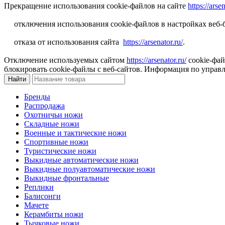
Прекращение использования cookie-файлов на сайте
https://arsen
отключения использования cookie-файлов в настройках веб-б
отказа от использования сайта
https://arsenator.ru/
.
Отключение используемых сайтом
https://arsenator.ru/
cookie-фай
блокировать cookie-файлы c веб-сайтов. Информация по управ
Бренды
Распродажа
Охотничьи ножи
Складные ножи
Военные и тактические ножи
Спортивные ножи
Туристические ножи
Выкидные автоматические ножи
Выкидные полуавтоматические ножи
Выкидные фронтальные
Реплики
Балисонги
Мачете
Керамбиты ножи
Тычковые ножи