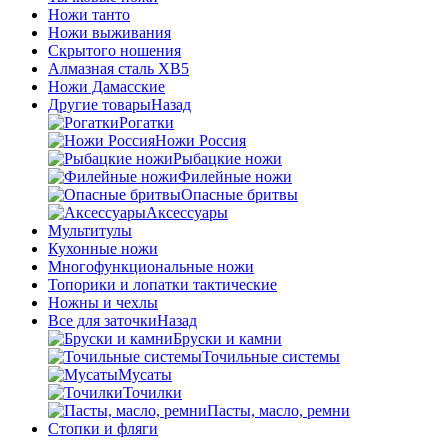
Ножи танто
Ножи выживания
Скрытого ношения
Алмазная сталь ХВ5
Ножи Дамасские
Другие товары
Назад
Рогатки
Ножи Россия
Рыбацкие ножи
Филейные ножи
Опасные бритвы
Аксессуары
Мультитулы
Кухонные ножи
Многофункциональные ножи
Топорики и лопатки тактические
Ножны и чехлы
Все для заточки
Назад
Бруски и камни
Точильные системы
Мусаты
Точилки
Пасты, масло, ремни
Стопки и фляги