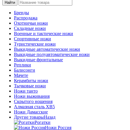
Бренды
Распродажа
Охотничьи ножи
Складные ножи
Военные и тактические ножи
Спортивные ножи
Туристические ножи
Выкидные автоматические ножи
Выкидные полуавтоматические ножи
Выкидные фронтальные
Реплики
Балисонги
Мачете
Керамбиты ножи
Тычковые ножи
Ножи танто
Ножи выживания
Скрытого ношения
Алмазная сталь ХВ5
Ножи Дамасские
Другие товары
Назад
Рогатки
Ножи Россия