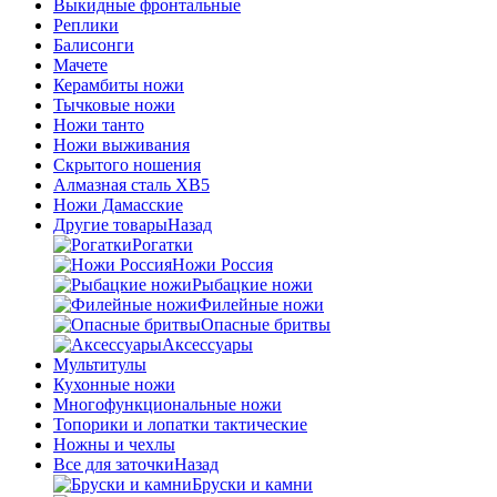
Выкидные фронтальные
Реплики
Балисонги
Мачете
Керамбиты ножи
Тычковые ножи
Ножи танто
Ножи выживания
Скрытого ношения
Алмазная сталь ХВ5
Ножи Дамасские
Другие товары
Назад
Рогатки
Ножи Россия
Рыбацкие ножи
Филейные ножи
Опасные бритвы
Аксессуары
Мультитулы
Кухонные ножи
Многофункциональные ножи
Топорики и лопатки тактические
Ножны и чехлы
Все для заточки
Назад
Бруски и камни