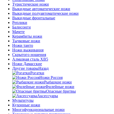
Туристические ножи
Выкидные автоматические ножи
Выкидные полуавтоматические ножи
Выкидные фронтальные
Реплики
Балисонги
Мачете
Керамбиты ножи
Тычковые ножи
Ножи танто
Ножи выживания
Скрытого ношения
Алмазная сталь ХВ5
Ножи Дамасские
Другие товары
Назад
Рогатки
Ножи Россия
Рыбацкие ножи
Филейные ножи
Опасные бритвы
Аксессуары
Мультитулы
Кухонные ножи
Многофункциональные ножи