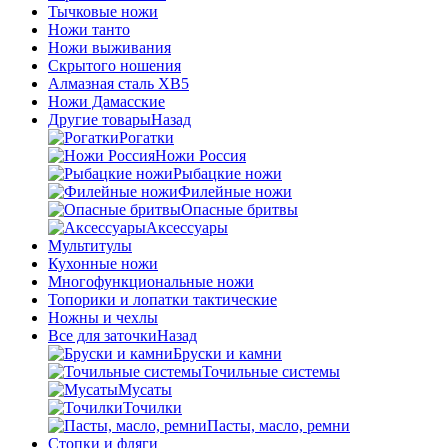
Тычковые ножи
Ножи танто
Ножи выживания
Скрытого ношения
Алмазная сталь ХВ5
Ножи Дамасские
Другие товары
Назад
Рогатки
Ножи Россия
Рыбацкие ножи
Филейные ножи
Опасные бритвы
Аксессуары
Мультитулы
Кухонные ножи
Многофункциональные ножи
Топорики и лопатки тактические
Ножны и чехлы
Все для заточки
Назад
Бруски и камни
Точильные системы
Мусаты
Точилки
Пасты, масло, ремни
Стопки и фляги