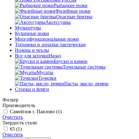
Рыбацкие ножи
Филейные ножи
Опасные бритвы
Аксессуары
Мультитулы
Кухонные ножи
Многофункциональные ножи
Топорики и лопатки тактические
Ножны и чехлы
Все для заточки
Назад
Бруски и камни
Точильные системы
Мусаты
Точилки
Пасты, масло, ремни
Стопки и фляги
Фильтр
Производитель
Самойлов г. Павлово
(1)
Очистить
Твердость стали
65
(1)
Очистить