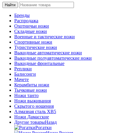
Бренды
Распродажа
Охотничьи ножи
Складные ножи
Военные и тактические ножи
Спортивные ножи
Туристические ножи
Выкидные автоматические ножи
Выкидные полуавтоматические ножи
Выкидные фронтальные
Реплики
Балисонги
Мачете
Керамбиты ножи
Тычковые ножи
Ножи танто
Ножи выживания
Скрытого ношения
Алмазная сталь ХВ5
Ножи Дамасские
Другие товары
Назад
Рогатки
Ножи Россия