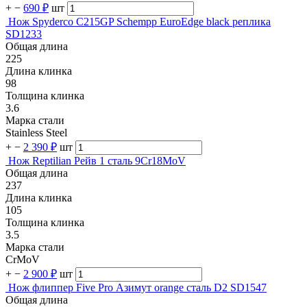
+
−
690 ₽
шт
Нож Spyderco C215GP Schempp EuroEdge black реплика
SD1233
Общая длина
225
Длина клинка
98
Толщина клинка
3.6
Марка стали
Stainless Steel
+
−
2 390 ₽
шт
Нож Reptilian Рейв 1 сталь 9Cr18MoV
Общая длина
237
Длина клинка
105
Толщина клинка
3.5
Марка стали
CrMoV
+
−
2 900 ₽
шт
Нож флиппер Five Pro Азимут orange сталь D2 SD1547
Общая длина