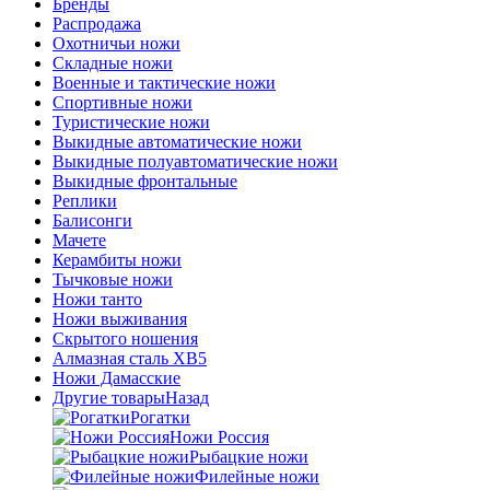
Бренды
Распродажа
Охотничьи ножи
Складные ножи
Военные и тактические ножи
Спортивные ножи
Туристические ножи
Выкидные автоматические ножи
Выкидные полуавтоматические ножи
Выкидные фронтальные
Реплики
Балисонги
Мачете
Керамбиты ножи
Тычковые ножи
Ножи танто
Ножи выживания
Скрытого ношения
Алмазная сталь ХВ5
Ножи Дамасские
Другие товары
Назад
Рогатки
Ножи Россия
Рыбацкие ножи
Филейные ножи