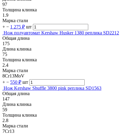
97
Толщина клинка
1.9
Марка стали
+
−
1 275 ₽
шт
Нож полуавтомат Kershaw Husker 1380 реплика SD2212
Общая длина
175
Длина клинка
75
Толщина клинка
2.4
Марка стали
8Cr13MoV
+
−
550 ₽
шт
Нож Kershaw Shuffle 3800 pink реплика SD1563
Общая длина
147
Длина клинка
59
Толщина клинка
2.8
Марка стали
7Cr13