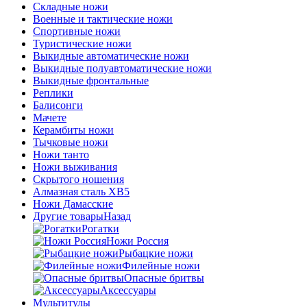
Складные ножи
Военные и тактические ножи
Спортивные ножи
Туристические ножи
Выкидные автоматические ножи
Выкидные полуавтоматические ножи
Выкидные фронтальные
Реплики
Балисонги
Мачете
Керамбиты ножи
Тычковые ножи
Ножи танто
Ножи выживания
Скрытого ношения
Алмазная сталь ХВ5
Ножи Дамасские
Другие товары
Назад
Рогатки
Ножи Россия
Рыбацкие ножи
Филейные ножи
Опасные бритвы
Аксессуары
Мультитулы