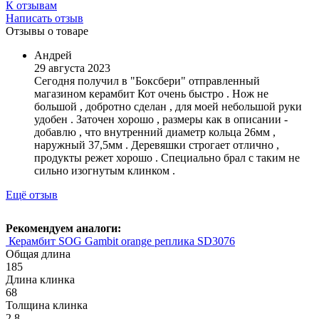
К отзывам
Написать отзыв
Отзывы о товаре
Андрей
29 августа 2023
Сегодня получил в "Боксбери" отправленный
магазином керамбит Кот очень быстро . Нож не
большой , добротно сделан , для моей небольшой руки
удобен . Заточен хорошо , размеры как в описании -
добавлю , что внутренний диаметр кольца 26мм ,
наружный 37,5мм . Деревяшки строгает отлично ,
продукты режет хорошо . Специально брал с таким не
сильно изогнутым клинком .
Ещё отзыв
Рекомендуем аналоги:
Керамбит SOG Gambit orange реплика SD3076
Общая длина
185
Длина клинка
68
Толщина клинка
2.8