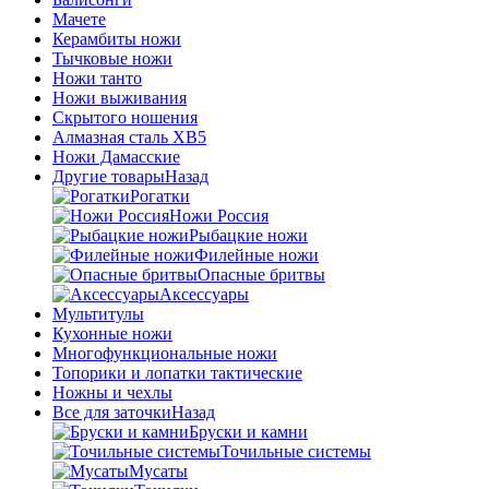
Мачете
Керамбиты ножи
Тычковые ножи
Ножи танто
Ножи выживания
Скрытого ношения
Алмазная сталь ХВ5
Ножи Дамасские
Другие товары
Назад
Рогатки
Ножи Россия
Рыбацкие ножи
Филейные ножи
Опасные бритвы
Аксессуары
Мультитулы
Кухонные ножи
Многофункциональные ножи
Топорики и лопатки тактические
Ножны и чехлы
Все для заточки
Назад
Бруски и камни
Точильные системы
Мусаты