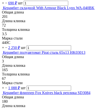
+
−
690 ₽
шт
Керамбит складной With Armour Black Lynx WA-040BK
Общая длина
201
Длина клинка
72
Толщина клинка
3.5
Марка стали
440C
+
−
2 250 ₽
шт
Керамбит полуавтомат Pirat сталь 65х13 HK03013
Общая длина
3
Длина клинка
165
Толщина клинка
67
Марка стали
+
−
1 088 ₽
шт
Керамбит флиппер Fox Knives black реплика SD3084
Общая длина
180
Длина клинка