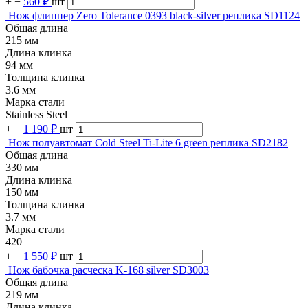
+
−
560 ₽
шт
Нож флиппер Zero Tolerance 0393 black-silver реплика SD1124
Общая длина
215 мм
Длина клинка
94 мм
Толщина клинка
3.6 мм
Марка стали
Stainless Steel
+
−
1 190 ₽
шт
Нож полуавтомат Cold Steel Ti-Lite 6 green реплика SD2182
Общая длина
330 мм
Длина клинка
150 мм
Толщина клинка
3.7 мм
Марка стали
420
+
−
1 550 ₽
шт
Нож бабочка расческа K-168 silver SD3003
Общая длина
219 мм
Длина клинка