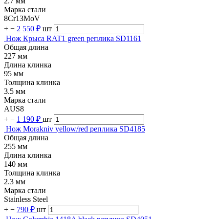
2.7 мм
Марка стали
8Cr13MoV
+
−
2 550 ₽
шт
Нож Крыса RAT1 green реплика SD1161
Общая длина
227 мм
Длина клинка
95 мм
Толщина клинка
3.5 мм
Марка стали
AUS8
+
−
1 190 ₽
шт
Нож Morakniv yellow/red реплика SD4185
Общая длина
255 мм
Длина клинка
140 мм
Толщина клинка
2.3 мм
Марка стали
Stainless Steel
+
−
790 ₽
шт