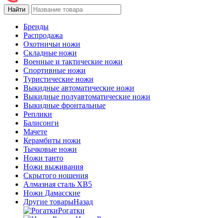
Бренды
Распродажа
Охотничьи ножи
Складные ножи
Военные и тактические ножи
Спортивные ножи
Туристические ножи
Выкидные автоматические ножи
Выкидные полуавтоматические ножи
Выкидные фронтальные
Реплики
Балисонги
Мачете
Керамбиты ножи
Тычковые ножи
Ножи танто
Ножи выживания
Скрытого ношения
Алмазная сталь ХВ5
Ножи Дамасские
Другие товары
Назад
Рогатки