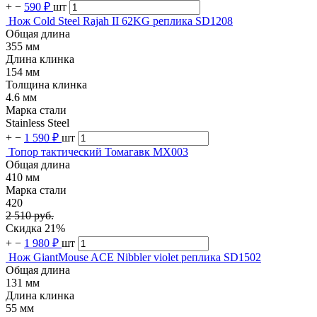
+
−
590 ₽
шт
Нож Cold Steel Rajah II 62KG реплика SD1208
Общая длина
355 мм
Длина клинка
154 мм
Толщина клинка
4.6 мм
Марка стали
Stainless Steel
+
−
1 590 ₽
шт
Топор тактический Томагавк MX003
Общая длина
410 мм
Марка стали
420
2 510 руб.
Скидка 21%
+
−
1 980 ₽
шт
Нож GiantMouse ACE Nibbler violet реплика SD1502
Общая длина
131 мм
Длина клинка
55 мм