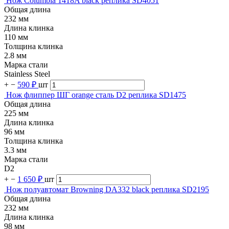
Нож Columbia 1418A black реплика SD4051
Общая длина
232 мм
Длина клинка
110 мм
Толщина клинка
2.8 мм
Марка стали
Stainless Steel
+
−
590 ₽
шт
Нож флиппер ШГ orange сталь D2 реплика SD1475
Общая длина
225 мм
Длина клинка
96 мм
Толщина клинка
3.3 мм
Марка стали
D2
+
−
1 650 ₽
шт
Нож полуавтомат Browning DA332 black реплика SD2195
Общая длина
232 мм
Длина клинка
98 мм