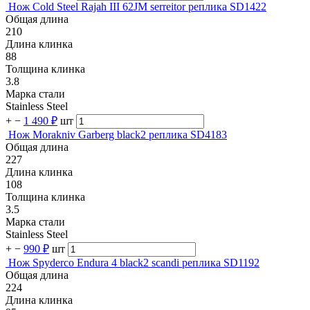
Нож Cold Steel Rajah III 62JM serreitor реплика SD1422
Общая длина
210
Длина клинка
88
Толщина клинка
3.8
Марка стали
Stainless Steel
+
−
1 490 ₽
шт
Нож Morakniv Garberg black2 реплика SD4183
Общая длина
227
Длина клинка
108
Толщина клинка
3.5
Марка стали
Stainless Steel
+
−
990 ₽
шт
Нож Spyderco Endura 4 black2 scandi реплика SD1192
Общая длина
224
Длина клинка