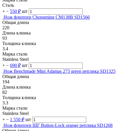
Сталь
+
−
550 ₽
шт
Нож флиппер Chongming CM138B SD1566
Общая длина
220
Длина клинка
93
Толщина клинка
3.4
Марка стали
Stainless Steel
+
−
690 ₽
шт
Нож Benchmade Mini Adamas 273 green реплика SD1325
Общая длина
194
Длина клинка
82
Толщина клинка
3.3
Марка стали
Stainless Steel
+
−
1 550 ₽
шт
Нож флиппер ШГ Button-Lock orange реплика SD1268
Общая длина