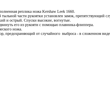
полненная реплика ножа Kershaw Leek 1660.
 тыльной части рукоятки установлен замок, препятствующий с
ий и острый. Спуски высокие, вогнутые.
двинуть его из рукояти с помощью плавника-флиппера.
ческого ножа.
тор, предохраняющий от случайного выброса - в сложенном виде