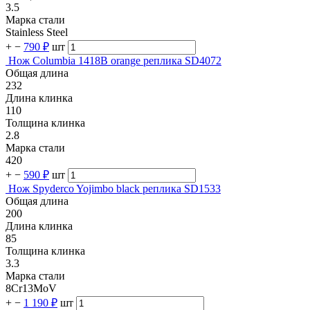
3.5
Марка стали
Stainless Steel
+
−
790 ₽
шт
Нож Columbia 1418B orange реплика SD4072
Общая длина
232
Длина клинка
110
Толщина клинка
2.8
Марка стали
420
+
−
590 ₽
шт
Нож Spyderco Yojimbo black реплика SD1533
Общая длина
200
Длина клинка
85
Толщина клинка
3.3
Марка стали
8Cr13MoV
+
−
1 190 ₽
шт