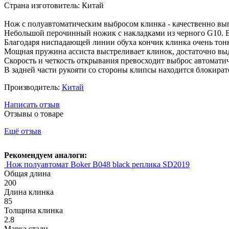
Страна изготовитель: Китай
Нож с полуавтоматическим выбросом клинка - качественно вы
Небольшой перочинный ножик с накладками из черного G10. В
Благодаря ниспадающей линии обуха кончик клинка очень тонк
Мощная пружина ассиста выстреливает клинок, достаточно вы
Скорость и четкость открывания превосходит выброс автомати
В задней части рукояти со стороны клипсы находится блокира
Производитель:
Китай
Написать отзыв
Отзывы о товаре
Ещё отзыв
Рекомендуем аналоги:
Нож полуавтомат Boker B048 black реплика SD2019
Общая длина
200
Длина клинка
85
Толщина клинка
2.8
Марка стали