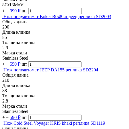
8Cr13MoV
+
−
990 ₽
шт
Нож полуавтомат Boker B048 индеец реплика SD2093
Общая длина
200
Длина клинка
85
Толщина клинка
2.9
Марка стали
Stainless Steel
+
−
550 ₽
шт
Нож полуавтомат JEEP DA155 реплика SD2204
Общая длина
210
Длина клинка
88
Толщина клинка
2.8
Марка стали
Stainless Steel
+
−
590 ₽
шт
Нож Cold Steel Voyager KRIS khaki реплика SD1119
Общая длина