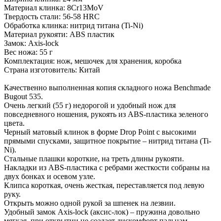
Материал клинка: 8Cr13MoV
Твердость стали: 56-58 HRC
Обработка клинка: нитрид титана (Ti-Ni)
Материал рукояти: ABS пластик
Замок: Axis-lock
Вес ножа: 55 г
Комплектация: нож, мешочек для хранения, коробка
Страна изготовитель: Китай
Качественно выполненная копия складного ножа Benchmade
Bugout 535.
Очень легкий (55 г) недорогой и удобный нож для
повседневного ношения, рукоять из ABS-пластика зеленого
цвета.
Черный матовый клинок в форме Drop Point с высокими
прямыми спусками, защитное покрытие – нитрид титана (Ti-
Ni).
Стальные плашки короткие, на треть длины рукояти.
Накладки из ABS-пластика с ребрами жесткости собраны на
двух бонках и осевом узле.
Клипса короткая, очень жесткая, переставляется под левую
руку.
Открыть можно одной рукой за шпенек на лезвии.
Удобный замок Axis-lock (аксис-лок) – пружина довольно
мягкая, при открытии не создает дискомфорт пальцам.