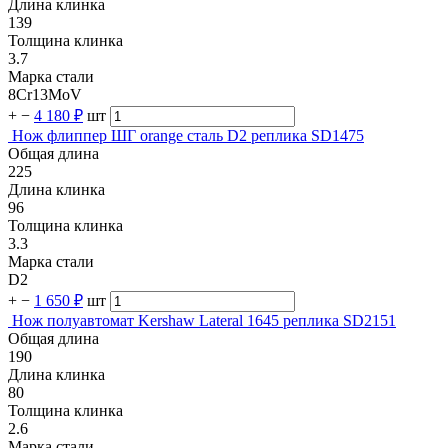
Длина клинка
139
Толщина клинка
3.7
Марка стали
8Cr13MoV
+
−
4 180 ₽
шт
Нож флиппер ШГ orange сталь D2 реплика SD1475
Общая длина
225
Длина клинка
96
Толщина клинка
3.3
Марка стали
D2
+
−
1 650 ₽
шт
Нож полуавтомат Kershaw Lateral 1645 реплика SD2151
Общая длина
190
Длина клинка
80
Толщина клинка
2.6
Марка стали