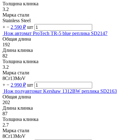
Толщина клинка
3.2
Марка стали
Stainless Steel
+
−
2 590 ₽
шт
Нож автомат ProTech TR-5 blue реплика SD2147
Общая длина
192
Длина клинка
82
Толщина клинка
3.2
Марка стали
8Cr13MoV
+
−
2 990 ₽
шт
Нож полуавтомат Kershaw 1312BW реплика SD2163
Общая длина
202
Длина клинка
87
Толщина клинка
2.7
Марка стали
8Cr13MoV