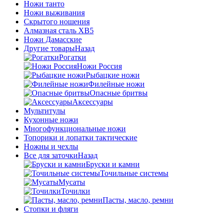
Ножи танто
Ножи выживания
Скрытого ношения
Алмазная сталь ХВ5
Ножи Дамасские
Другие товары
Назад
Рогатки
Ножи Россия
Рыбацкие ножи
Филейные ножи
Опасные бритвы
Аксессуары
Мультитулы
Кухонные ножи
Многофункциональные ножи
Топорики и лопатки тактические
Ножны и чехлы
Все для заточки
Назад
Бруски и камни
Точильные системы
Мусаты
Точилки
Пасты, масло, ремни
Стопки и фляги