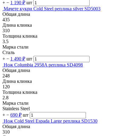
+
−
1 190 ₽
шт
Мачете кукри Cold Steel реплика silver SD5003
Общая длина
435
Длина клинка
310
Толщина клинка
3.5
Марка стали
Сталь
+
−
1 490 ₽
шт
Нож Columbia 2958A реплика SD4098
Общая длина
248
Длина клинка
120
Толщина клинка
2.8
Марка стали
Stainless Steel
+
−
690 ₽
шт
Нож Cold Steel Espada Large реплика SD1530
Общая длина
310