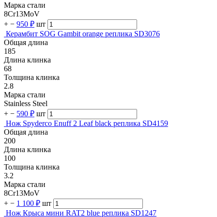
Марка стали
8Cr13MoV
+
−
950 ₽
шт
Керамбит SOG Gambit orange реплика SD3076
Общая длина
185
Длина клинка
68
Толщина клинка
2.8
Марка стали
Stainless Steel
+
−
590 ₽
шт
Нож Spyderco Enuff 2 Leaf black реплика SD4159
Общая длина
200
Длина клинка
100
Толщина клинка
3.2
Марка стали
8Cr13MoV
+
−
1 100 ₽
шт
Нож Крыса мини RAT2 blue реплика SD1247