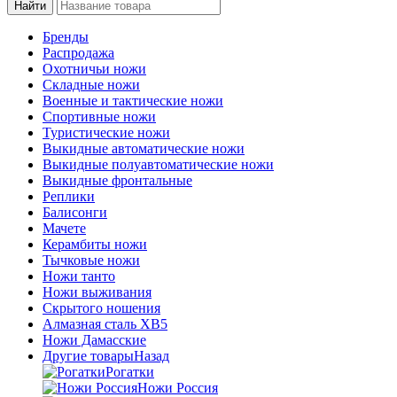
Бренды
Распродажа
Охотничьи ножи
Складные ножи
Военные и тактические ножи
Спортивные ножи
Туристические ножи
Выкидные автоматические ножи
Выкидные полуавтоматические ножи
Выкидные фронтальные
Реплики
Балисонги
Мачете
Керамбиты ножи
Тычковые ножи
Ножи танто
Ножи выживания
Скрытого ношения
Алмазная сталь ХВ5
Ножи Дамасские
Другие товары
Назад
Рогатки
Ножи Россия