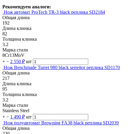
Рекомендуем аналоги:
Нож автомат ProTech TR-3 black реплика SD2184
Общая длина
192
Длина клинка
82
Толщина клинка
3.2
Марка стали
8Cr13MoV
+
−
2 550 ₽
шт
Нож Benchmade Turret 980 black serreitor реплика SD1170
Общая длина
217
Длина клинка
95
Толщина клинка
3.2
Марка стали
Stainless Steel
+
−
1 490 ₽
шт
Нож полуавтомат Browning FA38 black реплика SD2039
Общая длина
220