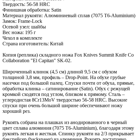
Твердость: 56-58 HRC
Финишная обработка: Satin
Материал рукояти: Алюминиевый сплав (7075 T6-Aluminium)
Замок: Frame-Lock
Осевой узел: шайбы
Вес ножа: 195 г
Чехол в комплекте
Страна изготовитель: Китай
Копия (реплика) складного ножа Fox Knives Summit Knife Co
Collaboration "El Capitan" SK-02.
Широченный клинок (4,5 см) длиной 9,5 см с обухом
толщиной 3,8 мм, профиль – Drop-Point. На обухе грубые
насечки под большой палец. Спуски почти от обуха, прямые,
обработка клинка – сатинирование (Satin). Обух с режущей
кромкой сходятся под углом, близком к прямому. Сталь –
углеродистая 8Cr13MoV твердостью 56-58 HRC. Высокие
спуски при очень большой ширине обеспечивают ножу
хороший рез.
Рукоять собрана на плашках из анодированного в черный
цвет сплава алюминия (7075 T6-Aluminium), благодаря этому
рукоять легкая и жесткая. Спинку рукояти на 2/3 прикрывает
бэкспейсер (backspaser) из алюминия. Рукоять достаточно