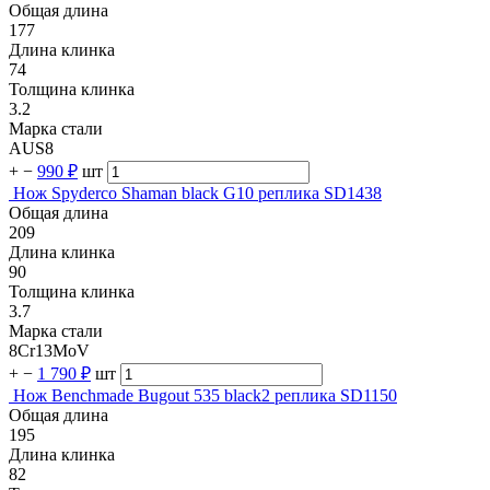
Общая длина
177
Длина клинка
74
Толщина клинка
3.2
Марка стали
AUS8
+
−
990 ₽
шт
Нож Spyderco Shaman black G10 реплика SD1438
Общая длина
209
Длина клинка
90
Толщина клинка
3.7
Марка стали
8Cr13MoV
+
−
1 790 ₽
шт
Нож Benchmade Bugout 535 black2 реплика SD1150
Общая длина
195
Длина клинка
82