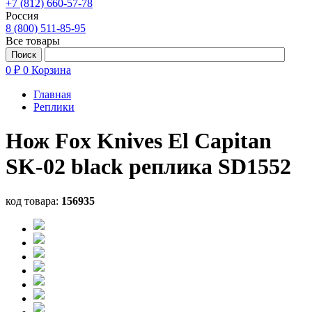
+7 (812) 660-57-78
Россия
8 (800) 511-85-95
Все товары
0 ₽
0
Корзина
Главная
Реплики
Нож Fox Knives El Capitan
SK-02 black реплика SD1552
код товара:
156935