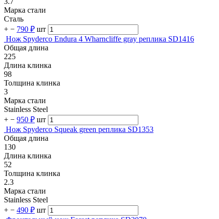
3.7
Марка стали
Сталь
+
−
790 ₽
шт
Нож Spyderco Endura 4 Wharncliffe gray реплика SD1416
Общая длина
225
Длина клинка
98
Толщина клинка
3
Марка стали
Stainless Steel
+
−
950 ₽
шт
Нож Spyderco Squeak green реплика SD1353
Общая длина
130
Длина клинка
52
Толщина клинка
2.3
Марка стали
Stainless Steel
+
−
490 ₽
шт