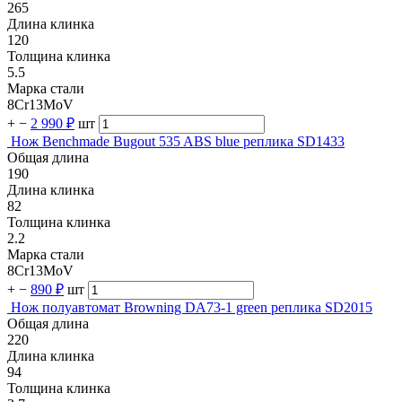
265
Длина клинка
120
Толщина клинка
5.5
Марка стали
8Cr13MoV
+
−
2 990 ₽
шт
Нож Benchmade Bugout 535 ABS blue реплика SD1433
Общая длина
190
Длина клинка
82
Толщина клинка
2.2
Марка стали
8Cr13MoV
+
−
890 ₽
шт
Нож полуавтомат Browning DA73-1 green реплика SD2015
Общая длина
220
Длина клинка
94
Толщина клинка