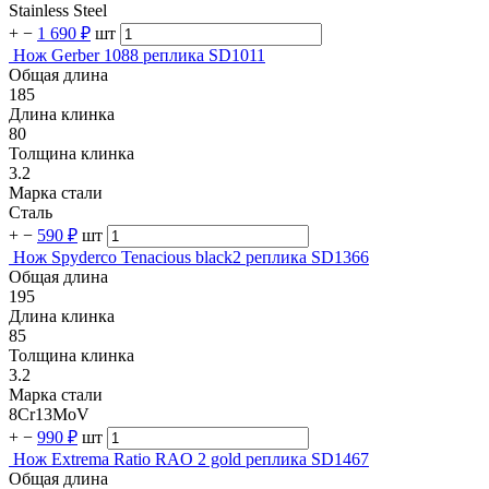
Stainless Steel
+
−
1 690 ₽
шт
Нож Gerber 1088 реплика SD1011
Общая длина
185
Длина клинка
80
Толщина клинка
3.2
Марка стали
Сталь
+
−
590 ₽
шт
Нож Spyderco Tenacious black2 реплика SD1366
Общая длина
195
Длина клинка
85
Толщина клинка
3.2
Марка стали
8Cr13MoV
+
−
990 ₽
шт
Нож Extrema Ratio RAO 2 gold реплика SD1467
Общая длина