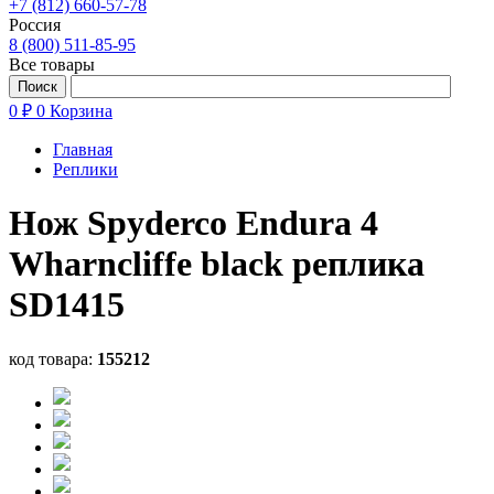
+7 (812) 660-57-78
Россия
8 (800) 511-85-95
Все товары
0 ₽
0
Корзина
Главная
Реплики
Нож Spyderco Endura 4
Wharncliffe black реплика
SD1415
код товара:
155212