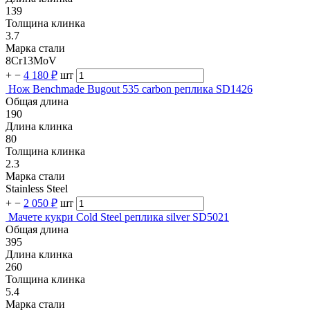
139
Толщина клинка
3.7
Марка стали
8Cr13MoV
+
−
4 180 ₽
шт
Нож Benchmade Bugout 535 carbon реплика SD1426
Общая длина
190
Длина клинка
80
Толщина клинка
2.3
Марка стали
Stainless Steel
+
−
2 050 ₽
шт
Мачете кукри Cold Steel реплика silver SD5021
Общая длина
395
Длина клинка
260
Толщина клинка
5.4
Марка стали