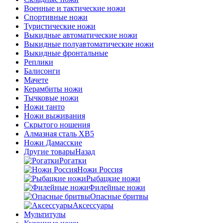
Военные и тактические ножи
Спортивные ножи
Туристические ножи
Выкидные автоматические ножи
Выкидные полуавтоматические ножи
Выкидные фронтальные
Реплики
Балисонги
Мачете
Керамбиты ножи
Тычковые ножи
Ножи танто
Ножи выживания
Скрытого ношения
Алмазная сталь ХВ5
Ножи Дамасские
Другие товары
Назад
Рогатки
Ножи Россия
Рыбацкие ножи
Филейные ножи
Опасные бритвы
Аксессуары
Мультитулы