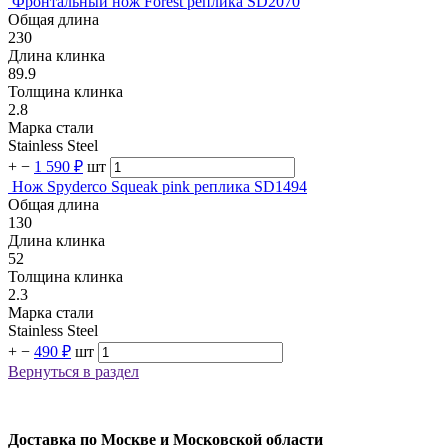
Фронтальный нож Forest реплика SD2070
Общая длина
230
Длина клинка
89.9
Толщина клинка
2.8
Марка стали
Stainless Steel
+
−
1 590 ₽
шт
Нож Spyderco Squeak pink реплика SD1494
Общая длина
130
Длина клинка
52
Толщина клинка
2.3
Марка стали
Stainless Steel
+
−
490 ₽
шт
Вернуться в раздел
Доставка по Москве и Московской области