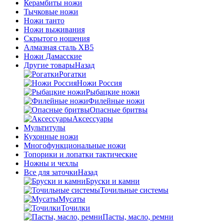
Керамбиты ножи
Тычковые ножи
Ножи танто
Ножи выживания
Скрытого ношения
Алмазная сталь ХВ5
Ножи Дамасские
Другие товары
Назад
Рогатки
Ножи Россия
Рыбацкие ножи
Филейные ножи
Опасные бритвы
Аксессуары
Мультитулы
Кухонные ножи
Многофункциональные ножи
Топорики и лопатки тактические
Ножны и чехлы
Все для заточки
Назад
Бруски и камни
Точильные системы
Мусаты
Точилки
Пасты, масло, ремни