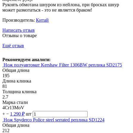
Рукоять обмотана шнуром из нейлона, при бросках шнур
может размотаться - это не является браком!
Производитель:
Китай
Написать отзыв
Отзывы о товаре
Ещё отзыв
Рекомендуем аналоги:
Нож полуавтомат Kershaw Filter 1306BW реплика SD2175
Общая длина
195
Длина клинка
81
Толщина клинка
2.7
Марка стали
4Cr13MoV
+
−
1 290 ₽
шт
Нож Spyderco Police steel serrated реплика SD1224
Общая длина
212