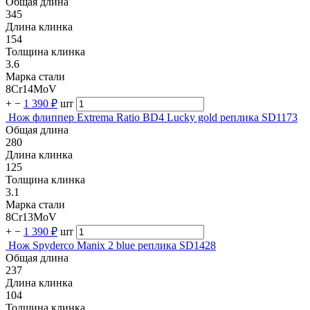
Общая длина
345
Длина клинка
154
Толщина клинка
3.6
Марка стали
8Cr14MoV
+
−
1 390 ₽
шт
Нож флиппер Extrema Ratio BD4 Lucky gold реплика SD1173
Общая длина
280
Длина клинка
125
Толщина клинка
3.1
Марка стали
8Cr13MoV
+
−
1 390 ₽
шт
Нож Spyderco Manix 2 blue реплика SD1428
Общая длина
237
Длина клинка
104
Толщина клинка