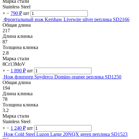
Марка стали
Stainless Steel
+
−
790 ₽
шт
Фронтальный нож Kershaw Livewire silver реплика SD2166
Общая длина
217
Длина клинка
87
Толщина клинка
2.8
Марка стали
8Cr13MoV
+
−
1 890 ₽
шт
Нож флиппер Spyderco Domino orange реплика SD1250
Общая длина
194
Длина клинка
78
Толщина клинка
3.2
Марка стали
Stainless Steel
+
−
1 240 ₽
шт
Нож Cold Steel Luzon Large 20NQX green реплика SD1523