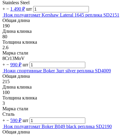
Stainless Steel
+
−
1 490 ₽
шт
Нож полуавтомат Kershaw Lateral 1645 реплика SD2151
Общая длина
190
Длина клинка
80
Толщина клинка
2.6
Марка стали
8Cr13MoV
+
−
990 ₽
шт
Ножи спортивные Boker 3шт silver реплика SD4009
Общая длина
215
Длина клинка
100
Толщина клинка
3
Марка стали
Сталь
+
−
590 ₽
шт
Нож полуавтомат Boker B049 black реплика SD2190
Общая длина