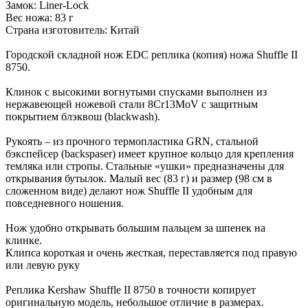
Замок: Liner-Lock
Вес ножа: 83 г
Страна изготовитель: Китай
Городской складной нож EDC реплика (копия) ножа Shuffle II
8750.
Клинок с высокими вогнутыми спусками выполнен из
нержавеющей ножевой стали 8Cr13MoV с защитным
покрытием блэквош (blackwash).
Рукоять – из прочного термопластика GRN, стальной
бэкспейсер (backspaser) имеет крупное кольцо для крепления
темляка или стропы. Стальные «ушки» предназначены для
открывания бутылок. Малый вес (83 г) и размер (98 см в
сложенном виде) делают нож Shuffle II удобным для
повседневного ношения.
Нож удобно открывать большим пальцем за шпенек на
клинке.
Клипса короткая и очень жесткая, переставляется под правую
или левую руку
Реплика Kershaw Shuffle II 8750 в точности копирует
оригинальную модель, небольшое отличие в размерах.