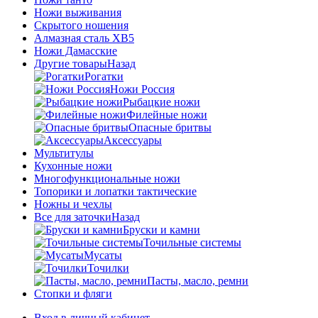
Ножи выживания
Скрытого ношения
Алмазная сталь ХВ5
Ножи Дамасские
Другие товары
Назад
Рогатки
Ножи Россия
Рыбацкие ножи
Филейные ножи
Опасные бритвы
Аксессуары
Мультитулы
Кухонные ножи
Многофункциональные ножи
Топорики и лопатки тактические
Ножны и чехлы
Все для заточки
Назад
Бруски и камни
Точильные системы
Мусаты
Точилки
Пасты, масло, ремни
Стопки и фляги
Вход в личный кабинет