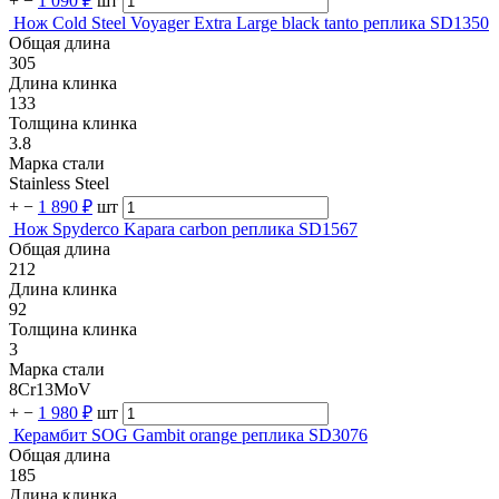
+
−
1 090 ₽
шт
Нож Cold Steel Voyager Extra Large black tanto реплика SD1350
Общая длина
305
Длина клинка
133
Толщина клинка
3.8
Марка стали
Stainless Steel
+
−
1 890 ₽
шт
Нож Spyderco Kapara carbon реплика SD1567
Общая длина
212
Длина клинка
92
Толщина клинка
3
Марка стали
8Cr13MoV
+
−
1 980 ₽
шт
Керамбит SOG Gambit orange реплика SD3076
Общая длина
185
Длина клинка