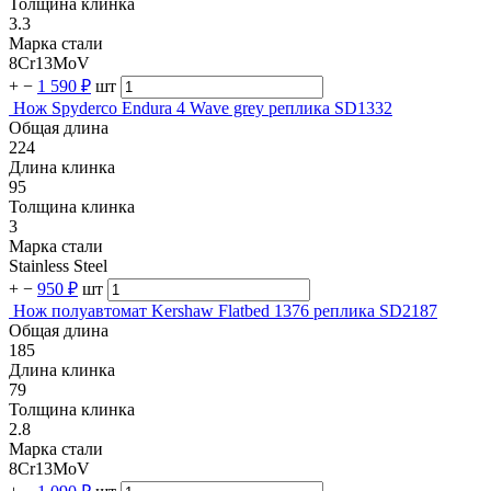
Толщина клинка
3.3
Марка стали
8Cr13MoV
+
−
1 590 ₽
шт
Нож Spyderco Endura 4 Wave grey реплика SD1332
Общая длина
224
Длина клинка
95
Толщина клинка
3
Марка стали
Stainless Steel
+
−
950 ₽
шт
Нож полуавтомат Kershaw Flatbed 1376 реплика SD2187
Общая длина
185
Длина клинка
79
Толщина клинка
2.8
Марка стали
8Cr13MoV