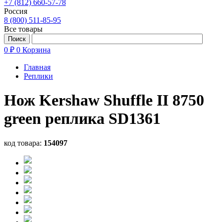
+7 (812) 660-57-78
Россия
8 (800) 511-85-95
Все товары
0 ₽
0
Корзина
Главная
Реплики
Нож Kershaw Shuffle II 8750
green реплика SD1361
код товара:
154097