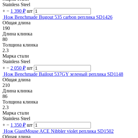
Stainless Steel
+
−
1 390 ₽
шт
Нож Benchmade Bugout 535 carbon реплика SD1426
Общая длина
190
Длина клинка
80
Толщина клинка
2.3
Марка стали
Stainless Steel
+
−
2 050 ₽
шт
Нож Benchmade Bailout 537GY зеленый реплика SD1148
Общая длина
210
Длина клинка
86
Толщина клинка
2.3
Марка стали
Stainless Steel
+
−
1 350 ₽
шт
Нож GiantMouse ACE Nibbler violet реплика SD1502
Общая длина