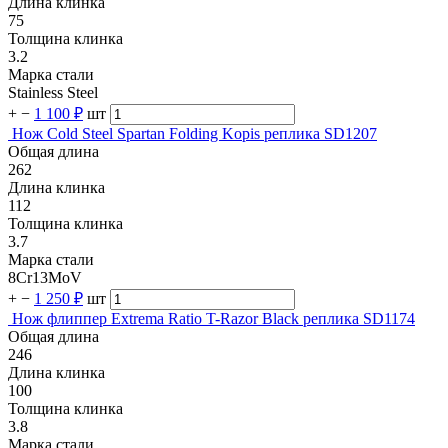
Длина клинка
75
Толщина клинка
3.2
Марка стали
Stainless Steel
+
−
1 100 ₽
шт
Нож Cold Steel Spartan Folding Kopis реплика SD1207
Общая длина
262
Длина клинка
112
Толщина клинка
3.7
Марка стали
8Cr13MoV
+
−
1 250 ₽
шт
Нож флиппер Extrema Ratio T-Razor Black реплика SD1174
Общая длина
246
Длина клинка
100
Толщина клинка
3.8
Марка стали