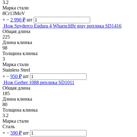
3.2
Марка стали
8Cr13MoV
+
−
2 990 ₽
шт
Нож Spyderco Endura 4 Wharncliffe gray реплика SD1416
Общая длина
225
Длина клинка
98
Толщина клинка
3
Марка стали
Stainless Steel
+
−
950 ₽
шт
Нож Gerber 1088 реплика SD1011
Общая длина
185
Длина клинка
80
Толщина клинка
3.2
Марка стали
Сталь
+
−
590 ₽
шт