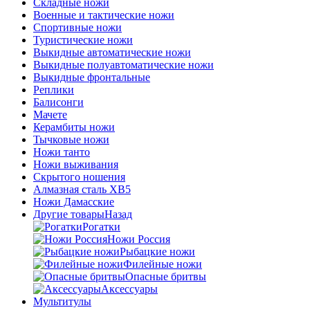
Складные ножи
Военные и тактические ножи
Спортивные ножи
Туристические ножи
Выкидные автоматические ножи
Выкидные полуавтоматические ножи
Выкидные фронтальные
Реплики
Балисонги
Мачете
Керамбиты ножи
Тычковые ножи
Ножи танто
Ножи выживания
Скрытого ношения
Алмазная сталь ХВ5
Ножи Дамасские
Другие товары
Назад
Рогатки
Ножи Россия
Рыбацкие ножи
Филейные ножи
Опасные бритвы
Аксессуары
Мультитулы