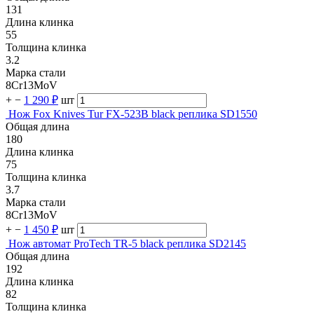
131
Длина клинка
55
Толщина клинка
3.2
Марка стали
8Cr13MoV
+
−
1 290 ₽
шт
Нож Fox Knives Tur FX-523B black реплика SD1550
Общая длина
180
Длина клинка
75
Толщина клинка
3.7
Марка стали
8Cr13MoV
+
−
1 450 ₽
шт
Нож автомат ProTech TR-5 black реплика SD2145
Общая длина
192
Длина клинка
82
Толщина клинка