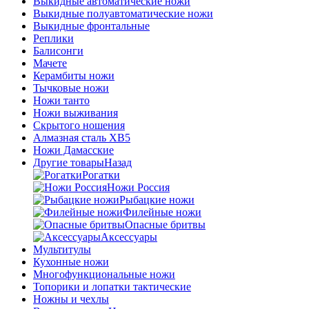
Выкидные автоматические ножи
Выкидные полуавтоматические ножи
Выкидные фронтальные
Реплики
Балисонги
Мачете
Керамбиты ножи
Тычковые ножи
Ножи танто
Ножи выживания
Скрытого ношения
Алмазная сталь ХВ5
Ножи Дамасские
Другие товары
Назад
Рогатки
Ножи Россия
Рыбацкие ножи
Филейные ножи
Опасные бритвы
Аксессуары
Мультитулы
Кухонные ножи
Многофункциональные ножи
Топорики и лопатки тактические
Ножны и чехлы