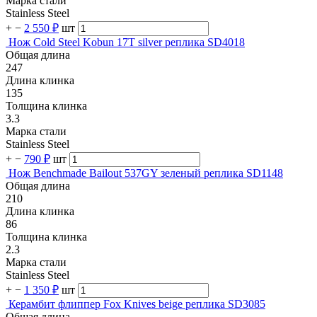
Марка стали
Stainless Steel
+
−
2 550 ₽
шт
Нож Cold Steel Kobun 17T silver реплика SD4018
Общая длина
247
Длина клинка
135
Толщина клинка
3.3
Марка стали
Stainless Steel
+
−
790 ₽
шт
Нож Benchmade Bailout 537GY зеленый реплика SD1148
Общая длина
210
Длина клинка
86
Толщина клинка
2.3
Марка стали
Stainless Steel
+
−
1 350 ₽
шт
Керамбит флиппер Fox Knives beige реплика SD3085
Общая длина