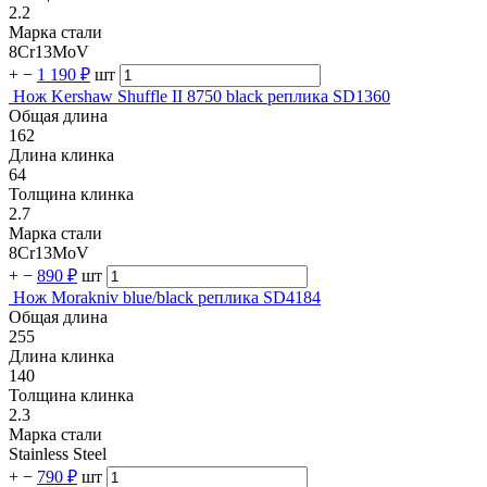
2.2
Марка стали
8Cr13MoV
+
−
1 190 ₽
шт
Нож Kershaw Shuffle II 8750 black реплика SD1360
Общая длина
162
Длина клинка
64
Толщина клинка
2.7
Марка стали
8Cr13MoV
+
−
890 ₽
шт
Нож Morakniv blue/black реплика SD4184
Общая длина
255
Длина клинка
140
Толщина клинка
2.3
Марка стали
Stainless Steel
+
−
790 ₽
шт