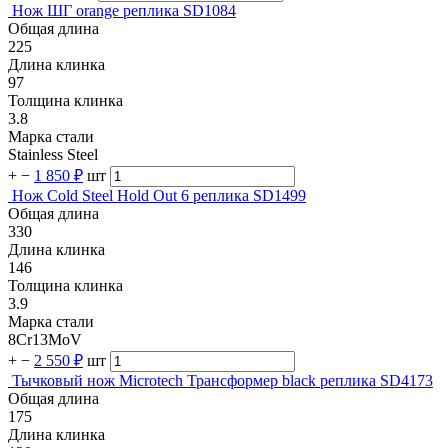
Нож ШГ orange реплика SD1084
Общая длина
225
Длина клинка
97
Толщина клинка
3.8
Марка стали
Stainless Steel
+
−
1 850 ₽
шт
Нож Cold Steel Hold Out 6 реплика SD1499
Общая длина
330
Длина клинка
146
Толщина клинка
3.9
Марка стали
8Cr13MoV
+
−
2 550 ₽
шт
Тычковый нож Microtech Трансформер black реплика SD4173
Общая длина
175
Длина клинка