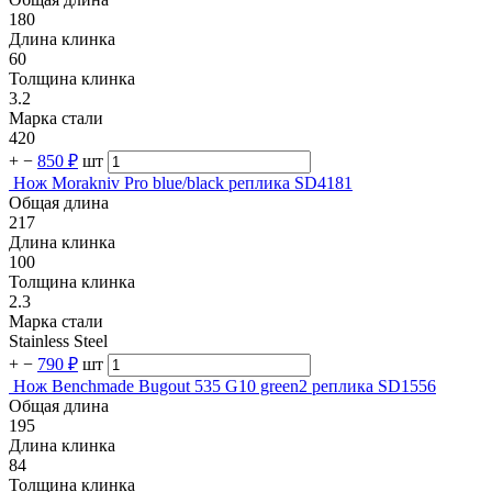
180
Длина клинка
60
Толщина клинка
3.2
Марка стали
420
+
−
850 ₽
шт
Нож Morakniv Pro blue/black реплика SD4181
Общая длина
217
Длина клинка
100
Толщина клинка
2.3
Марка стали
Stainless Steel
+
−
790 ₽
шт
Нож Benchmade Bugout 535 G10 green2 реплика SD1556
Общая длина
195
Длина клинка
84
Толщина клинка