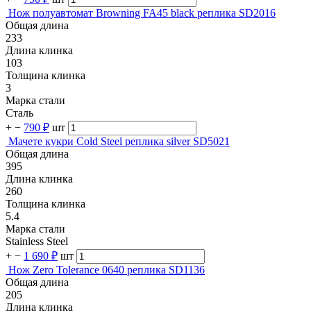
Нож полуавтомат Browning FA45 black реплика SD2016
Общая длина
233
Длина клинка
103
Толщина клинка
3
Марка стали
Сталь
+
−
790 ₽
шт
Мачете кукри Cold Steel реплика silver SD5021
Общая длина
395
Длина клинка
260
Толщина клинка
5.4
Марка стали
Stainless Steel
+
−
1 690 ₽
шт
Нож Zero Tolerance 0640 реплика SD1136
Общая длина
205
Длина клинка