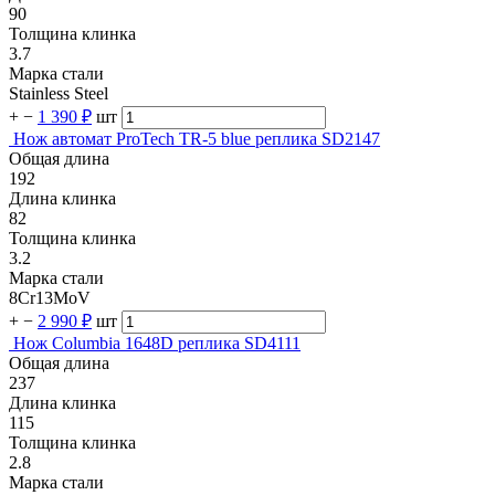
90
Толщина клинка
3.7
Марка стали
Stainless Steel
+
−
1 390 ₽
шт
Нож автомат ProTech TR-5 blue реплика SD2147
Общая длина
192
Длина клинка
82
Толщина клинка
3.2
Марка стали
8Cr13MoV
+
−
2 990 ₽
шт
Нож Columbia 1648D реплика SD4111
Общая длина
237
Длина клинка
115
Толщина клинка
2.8
Марка стали