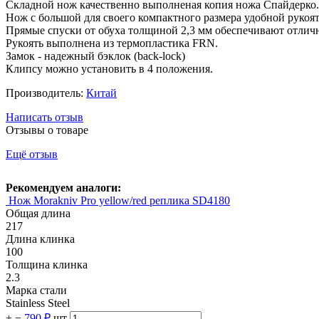
Складной нож качественно выполненая копия ножа Спайдерко. 
Нож с большой для своего компактного размера удобной рукоять
Прямые спуски от обуха толщиной 2,3 мм обеспечивают отличн
Рукоять выполнена из термопластика FRN.
Замок - надежный бэклок (back-lock)
Клипсу можно установить в 4 положения.
Производитель:
Китай
Написать отзыв
Отзывы о товаре
Ещё отзыв
Рекомендуем аналоги:
Нож Morakniv Pro yellow/red реплика SD4180
Общая длина
217
Длина клинка
100
Толщина клинка
2.3
Марка стали
Stainless Steel
+
−
790 ₽
шт