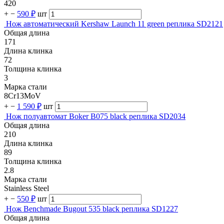
420
+
−
590 ₽
шт
Нож автоматический Kershaw Launch 11 green реплика SD2121
Общая длина
171
Длина клинка
72
Толщина клинка
3
Марка стали
8Cr13MoV
+
−
1 590 ₽
шт
Нож полуавтомат Boker B075 black реплика SD2034
Общая длина
210
Длина клинка
89
Толщина клинка
2.8
Марка стали
Stainless Steel
+
−
550 ₽
шт
Нож Benchmade Bugout 535 black реплика SD1227
Общая длина