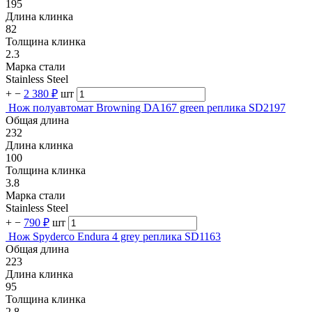
195
Длина клинка
82
Толщина клинка
2.3
Марка стали
Stainless Steel
+
−
2 380 ₽
шт
Нож полуавтомат Browning DA167 green реплика SD2197
Общая длина
232
Длина клинка
100
Толщина клинка
3.8
Марка стали
Stainless Steel
+
−
790 ₽
шт
Нож Spyderco Endura 4 grey реплика SD1163
Общая длина
223
Длина клинка
95
Толщина клинка
2.8