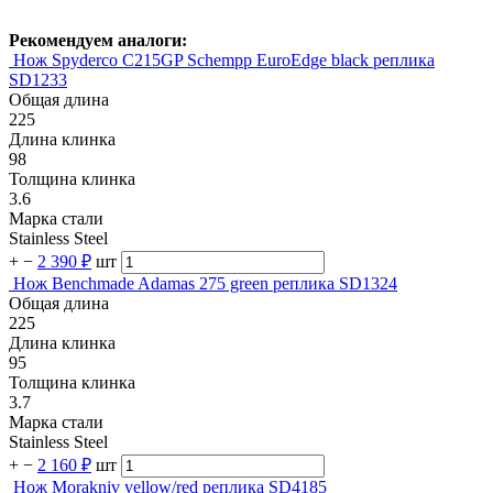
Рекомендуем аналоги:
Нож Spyderco C215GP Schempp EuroEdge black реплика
SD1233
Общая длина
225
Длина клинка
98
Толщина клинка
3.6
Марка стали
Stainless Steel
+
−
2 390 ₽
шт
Нож Benchmade Adamas 275 green реплика SD1324
Общая длина
225
Длина клинка
95
Толщина клинка
3.7
Марка стали
Stainless Steel
+
−
2 160 ₽
шт
Нож Morakniv yellow/red реплика SD4185