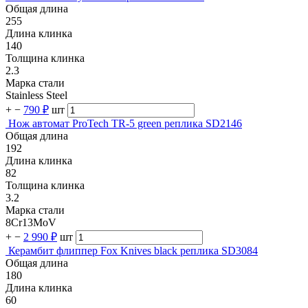
Общая длина
255
Длина клинка
140
Толщина клинка
2.3
Марка стали
Stainless Steel
+
−
790 ₽
шт
Нож автомат ProTech TR-5 green реплика SD2146
Общая длина
192
Длина клинка
82
Толщина клинка
3.2
Марка стали
8Cr13MoV
+
−
2 990 ₽
шт
Керамбит флиппер Fox Knives black реплика SD3084
Общая длина
180
Длина клинка
60