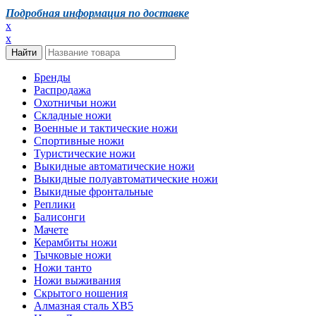
Подробная информация по доставке
x
x
Бренды
Распродажа
Охотничьи ножи
Складные ножи
Военные и тактические ножи
Спортивные ножи
Туристические ножи
Выкидные автоматические ножи
Выкидные полуавтоматические ножи
Выкидные фронтальные
Реплики
Балисонги
Мачете
Керамбиты ножи
Тычковые ножи
Ножи танто
Ножи выживания
Скрытого ношения
Алмазная сталь ХВ5