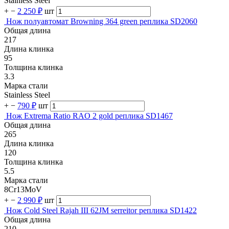
Stainless Steel
+
−
2 250 ₽
шт
Нож полуавтомат Browning 364 green реплика SD2060
Общая длина
217
Длина клинка
95
Толщина клинка
3.3
Марка стали
Stainless Steel
+
−
790 ₽
шт
Нож Extrema Ratio RAO 2 gold реплика SD1467
Общая длина
265
Длина клинка
120
Толщина клинка
5.5
Марка стали
8Cr13MoV
+
−
2 990 ₽
шт
Нож Cold Steel Rajah III 62JM serreitor реплика SD1422
Общая длина
210