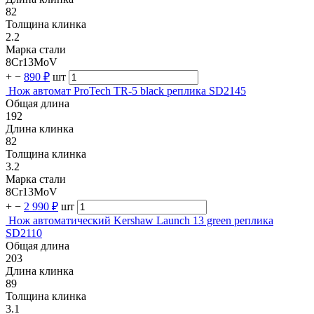
82
Толщина клинка
2.2
Марка стали
8Cr13MoV
+
−
890 ₽
шт
Нож автомат ProTech TR-5 black реплика SD2145
Общая длина
192
Длина клинка
82
Толщина клинка
3.2
Марка стали
8Cr13MoV
+
−
2 990 ₽
шт
Нож автоматический Kershaw Launch 13 green реплика
SD2110
Общая длина
203
Длина клинка
89
Толщина клинка
3.1