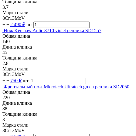
Толщина клинка
3.7
Марка стали
8Cr13MoV
+
−
2 490 ₽
шт
Нож Kershaw Antic 8710 violet реплика SD1557
Общая длина
140
Длина клинка
45
Толщина клинка
2.8
Марка стали
8Cr13MoV
+
−
750 ₽
шт
Фронтальный нож Microtech Ultratech green реплика SD2050
Общая длина
220
Длина клинка
88
Толщина клинка
3
Марка стали
8Cr13MoV