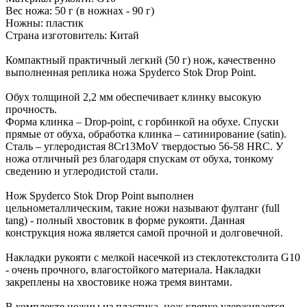
Вес ножа: 50 г (в ножнах - 90 г)
Ножны: пластик
Страна изготовитель: Китай
Компактный практичный легкий (50 г) нож, качественно
выполненная реплика ножа Spyderco Stok Drop Point.
Обух толщиной 2,2 мм обеспечивает клинку высокую
прочность.
Форма клинка – Drop-point, с горбинкой на обухе. Спуски
прямые от обуха, обработка клинка – сатинирование (satin).
Сталь – углеродистая 8Cr13MoV твердостью 56-58 HRC. У
ножа отличный рез благодаря спускам от обуха, тонкому
сведению и углеродистой стали.
Нож Spyderco Stok Drop Point выполнен
цельнометаллическим, такие ножи называют фултанг (full
tang) - полный хвостовик в форме рукояти. Данная
конструкция ножа является самой прочной и долговечной.
Накладки рукояти с мелкой насечкой из стеклотекстолита G10
- очень прочного, влагостойкого материала. Накладки
закреплены на хвостовике ножа тремя винтами.
В комплекте ножны из пластика, нож крепко удерживается