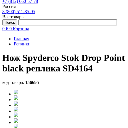
+7 (812) 660-57-78
Россия
8 (800) 511-85-95
Все товары
0 ₽
0
Корзина
Главная
Реплики
Нож Spyderco Stok Drop Point
black реплика SD4164
код товара:
156695