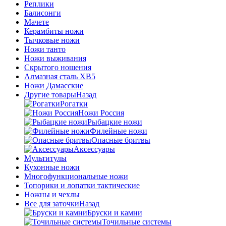
Реплики
Балисонги
Мачете
Керамбиты ножи
Тычковые ножи
Ножи танто
Ножи выживания
Скрытого ношения
Алмазная сталь ХВ5
Ножи Дамасские
Другие товары
Назад
Рогатки
Ножи Россия
Рыбацкие ножи
Филейные ножи
Опасные бритвы
Аксессуары
Мультитулы
Кухонные ножи
Многофункциональные ножи
Топорики и лопатки тактические
Ножны и чехлы
Все для заточки
Назад
Бруски и камни
Точильные системы