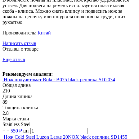
устьем. Для подвеса на ремень используется пластиковая
скоба - клипса. Можно снять клипсу и подвесить нож за
ножны на цепочку или шнур для ношения на груди, вниз
рукоятью.
Производитель:
Китай
Написать отзыв
Отзывы о товаре
Ещё отзыв
Рекомендуем аналоги:
Нож полуавтомат Boker B075 black реплика SD2034
Общая длина
210
Длина клинка
89
Толщина клинка
2.8
Марка стали
Stainless Steel
+
−
550 ₽
шт
Нож Cold Steel Luzon Large 20NQX black реплика SD1455