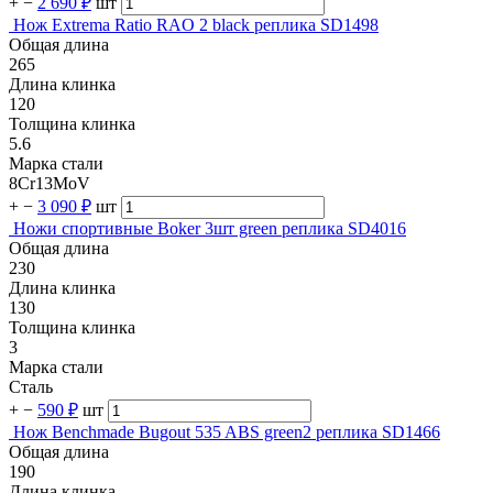
+
−
2 690 ₽
шт
Нож Extrema Ratio RAO 2 black реплика SD1498
Общая длина
265
Длина клинка
120
Толщина клинка
5.6
Марка стали
8Cr13MoV
+
−
3 090 ₽
шт
Ножи спортивные Boker 3шт green реплика SD4016
Общая длина
230
Длина клинка
130
Толщина клинка
3
Марка стали
Сталь
+
−
590 ₽
шт
Нож Benchmade Bugout 535 ABS green2 реплика SD1466
Общая длина
190
Длина клинка