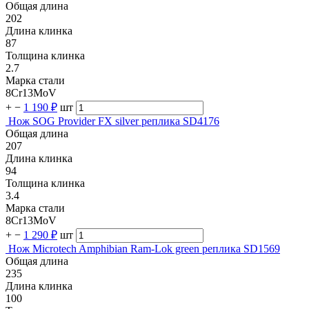
Общая длина
202
Длина клинка
87
Толщина клинка
2.7
Марка стали
8Cr13MoV
+
−
1 190 ₽
шт
Нож SOG Provider FX silver реплика SD4176
Общая длина
207
Длина клинка
94
Толщина клинка
3.4
Марка стали
8Cr13MoV
+
−
1 290 ₽
шт
Нож Microtech Amphibian Ram-Lok green реплика SD1569
Общая длина
235
Длина клинка
100