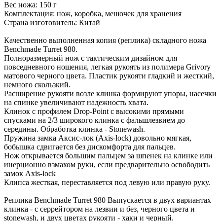
Вес ножа: 150 г
Комплектация: нож, коробка, мешочек для хранения
Страна изготовитель: Китай
Качественно выполненная копия (реплика) складного ножа
Benchmade Turret 980.
Полноразмерный нож с тактическим дизайном для
повседневного ношения, легкая рукоять из полимера Grivory
матового черного цвета. Пластик рукояти гладкий и жесткий,
немного скользкий.
Расширение рукояти возле клинка формируют упоры, насечки
на спинке увеличивают надежность хвата.
Клинок с профилем Drop-Point с высокими прямыми
спусками на 2/3 широкого клинка с фальшлезвием до
середины. Обработка клинка - Stonewash.
Пружина замка Аксис-лок (Axis-lock) довольно мягкая,
бобышка сдвигается без дискомфорта для пальцев.
Нож открывается большим пальцем за шпенек на клинке или
инерционно взмахом руки, если предварительно освободить
замок Axis-lock
Клипса жесткая, переставляется под левую или правую руку.
Реплика Benchmade Turret 980 Выпускается в двух вариантах
клинка - с серрейтором на лезвии и без, черного цвета и
stonewash, и двух цветах рукояти - хаки и черный.