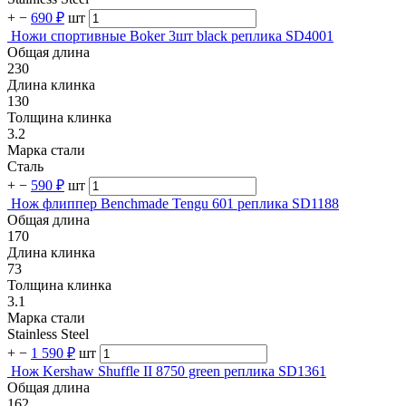
+
−
690 ₽
шт
Ножи спортивные Boker 3шт black реплика SD4001
Общая длина
230
Длина клинка
130
Толщина клинка
3.2
Марка стали
Сталь
+
−
590 ₽
шт
Нож флиппер Benchmade Tengu 601 реплика SD1188
Общая длина
170
Длина клинка
73
Толщина клинка
3.1
Марка стали
Stainless Steel
+
−
1 590 ₽
шт
Нож Kershaw Shuffle II 8750 green реплика SD1361
Общая длина
162