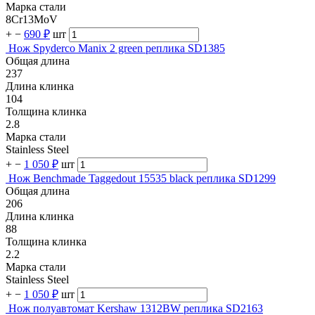
Марка стали
8Cr13MoV
+
−
690 ₽
шт
Нож Spyderco Manix 2 green реплика SD1385
Общая длина
237
Длина клинка
104
Толщина клинка
2.8
Марка стали
Stainless Steel
+
−
1 050 ₽
шт
Нож Benchmade Taggedout 15535 black реплика SD1299
Общая длина
206
Длина клинка
88
Толщина клинка
2.2
Марка стали
Stainless Steel
+
−
1 050 ₽
шт
Нож полуавтомат Kershaw 1312BW реплика SD2163