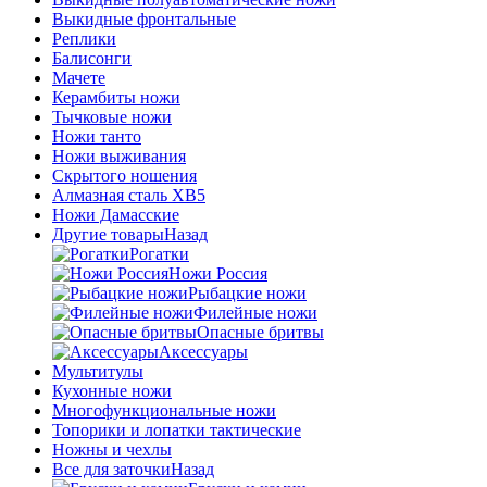
Выкидные фронтальные
Реплики
Балисонги
Мачете
Керамбиты ножи
Тычковые ножи
Ножи танто
Ножи выживания
Скрытого ношения
Алмазная сталь ХВ5
Ножи Дамасские
Другие товары
Назад
Рогатки
Ножи Россия
Рыбацкие ножи
Филейные ножи
Опасные бритвы
Аксессуары
Мультитулы
Кухонные ножи
Многофункциональные ножи
Топорики и лопатки тактические
Ножны и чехлы
Все для заточки
Назад