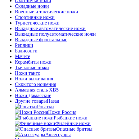
Охотничьи ножи
Складные ножи
Военные и тактические ножи
Спортивные ножи
Туристические ножи
Выкидные автоматические ножи
Выкидные полуавтоматические ножи
Выкидные фронтальные
Реплики
Балисонги
Мачете
Керамбиты ножи
Тычковые ножи
Ножи танто
Ножи выживания
Скрытого ношения
Алмазная сталь ХВ5
Ножи Дамасские
Другие товары
Назад
Рогатки
Ножи Россия
Рыбацкие ножи
Филейные ножи
Опасные бритвы
Аксессуары