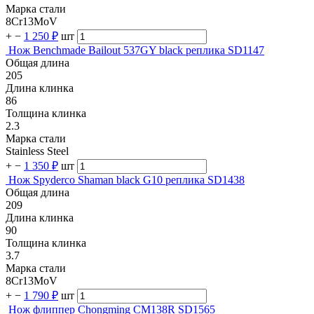
Марка стали
8Cr13MoV
+
−
1 250 ₽
шт
Нож Benchmade Bailout 537GY black реплика SD1147
Общая длина
205
Длина клинка
86
Толщина клинка
2.3
Марка стали
Stainless Steel
+
−
1 350 ₽
шт
Нож Spyderco Shaman black G10 реплика SD1438
Общая длина
209
Длина клинка
90
Толщина клинка
3.7
Марка стали
8Cr13MoV
+
−
1 790 ₽
шт
Нож флиппер Chongming CM138R SD1565