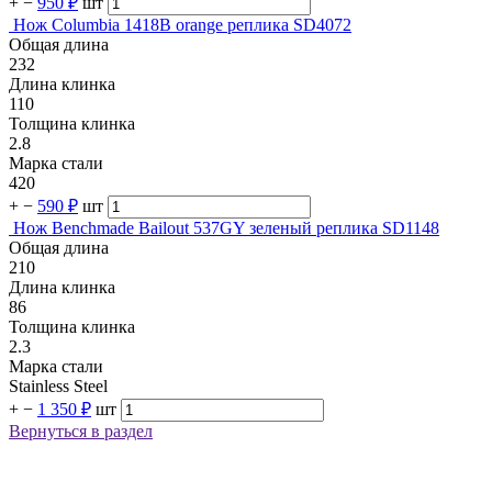
+
−
950 ₽
шт
Нож Columbia 1418B orange реплика SD4072
Общая длина
232
Длина клинка
110
Толщина клинка
2.8
Марка стали
420
+
−
590 ₽
шт
Нож Benchmade Bailout 537GY зеленый реплика SD1148
Общая длина
210
Длина клинка
86
Толщина клинка
2.3
Марка стали
Stainless Steel
+
−
1 350 ₽
шт
Вернуться в раздел