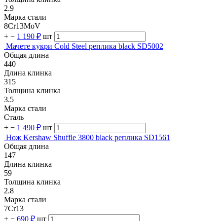
2.9
Марка стали
8Cr13MoV
+
−
1 190 ₽
шт
Мачете кукри Cold Steel реплика black SD5002
Общая длина
440
Длина клинка
315
Толщина клинка
3.5
Марка стали
Сталь
+
−
1 490 ₽
шт
Нож Kershaw Shuffle 3800 black реплика SD1561
Общая длина
147
Длина клинка
59
Толщина клинка
2.8
Марка стали
7Cr13
+
−
690 ₽
шт