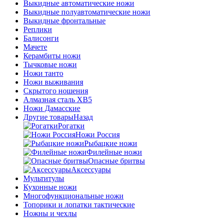
Выкидные автоматические ножи
Выкидные полуавтоматические ножи
Выкидные фронтальные
Реплики
Балисонги
Мачете
Керамбиты ножи
Тычковые ножи
Ножи танто
Ножи выживания
Скрытого ношения
Алмазная сталь ХВ5
Ножи Дамасские
Другие товары
Назад
Рогатки
Ножи Россия
Рыбацкие ножи
Филейные ножи
Опасные бритвы
Аксессуары
Мультитулы
Кухонные ножи
Многофункциональные ножи
Топорики и лопатки тактические
Ножны и чехлы