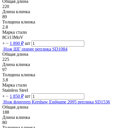
Общая длина
220
Длина клинка
89
Толщина клинка
2.8
Марка стали
8Cr13MoV
+
−
1 890 ₽
шт
Нож ШГ orange реплика SD1084
Общая длина
225
Длина клинка
97
Толщина клинка
3.8
Марка стали
Stainless Steel
+
−
1 850 ₽
шт
Нож флиппер Kershaw Endgame 2095 реплика SD1536
Общая длина
188
Длина клинка
80
Толщина клинка