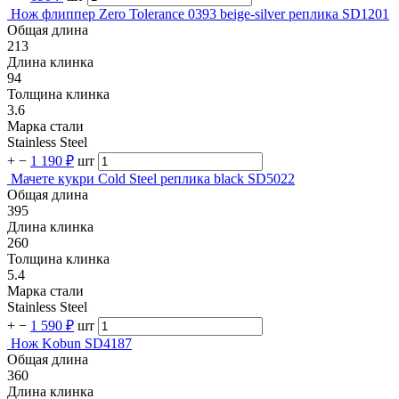
Нож флиппер Zero Tolerance 0393 beige-silver реплика SD1201
Общая длина
213
Длина клинка
94
Толщина клинка
3.6
Марка стали
Stainless Steel
+
−
1 190 ₽
шт
Мачете кукри Cold Steel реплика black SD5022
Общая длина
395
Длина клинка
260
Толщина клинка
5.4
Марка стали
Stainless Steel
+
−
1 590 ₽
шт
Нож Kobun SD4187
Общая длина
360
Длина клинка