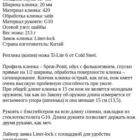
Ширина клинка: 20 мм
Материал клинка: 420
Обработка клинка: satin
Материал рукояти: G10
Осевой узел: шайбы
Вес ножа: 213 г
Замок клинка: Liner-lock
Страна изготовитель: Китай
Реплика (копия) ножа Ti-Lite 6 от Cold Steel.
Профиль клинка – Spear-Point, обух с фальшлезвием, спуски
прямые на 1/2 ширины, обработка поверхности клинка –
сатинирование. Кончик клинка острый, как игла, нож имеет
очень высокую пробивную способность при уколе.
При общей длине клинка в 15 см нож не является холодным
оружием, так как по Закону об оружии длина измеряется от
несъемного упора (шпенька) и она меньше 15 см (13,5).
Рукоять с бэкспейсером на всю длину спинки, накладки из
стеклотекстолита G10. Длина рукояти позволяет держать нож
двумя руками, как меч.
Лайнер замка Liner-lock с площадкой для удобства
закрывания.