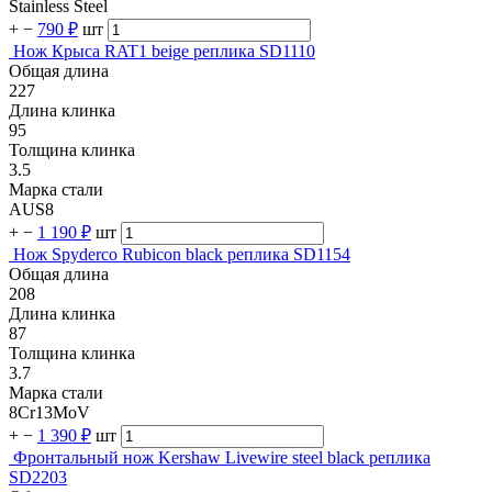
Stainless Steel
+
−
790 ₽
шт
Нож Крыса RAT1 beige реплика SD1110
Общая длина
227
Длина клинка
95
Толщина клинка
3.5
Марка стали
AUS8
+
−
1 190 ₽
шт
Нож Spyderco Rubicon black реплика SD1154
Общая длина
208
Длина клинка
87
Толщина клинка
3.7
Марка стали
8Cr13MoV
+
−
1 390 ₽
шт
Фронтальный нож Kershaw Livewire steel black реплика
SD2203