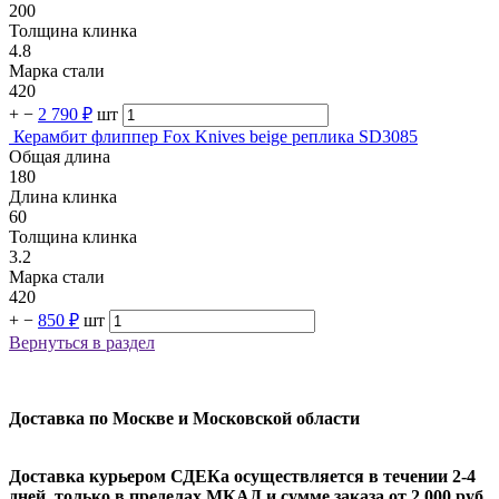
200
Толщина клинка
4.8
Марка стали
420
+
−
2 790 ₽
шт
Керамбит флиппер Fox Knives beige реплика SD3085
Общая длина
180
Длина клинка
60
Толщина клинка
3.2
Марка стали
420
+
−
850 ₽
шт
Вернуться в раздел
Доставка по Москве и Московской области
Доставка курьером СДЕКа осуществляется в течении 2-4
дней, только в пределах МКАД и сумме заказа от 2 000 руб.