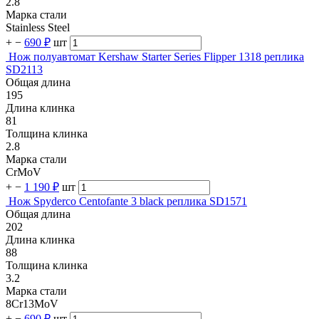
2.8
Марка стали
Stainless Steel
+
−
690 ₽
шт
Нож полуавтомат Kershaw Starter Series Flipper 1318 реплика
SD2113
Общая длина
195
Длина клинка
81
Толщина клинка
2.8
Марка стали
CrMoV
+
−
1 190 ₽
шт
Нож Spyderco Centofante 3 black реплика SD1571
Общая длина
202
Длина клинка
88
Толщина клинка
3.2
Марка стали
8Cr13MoV
+
−
690 ₽
шт