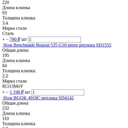
220
Длина клинка
93
Толщина клинка
3.4
Марка стали
Сталь
+
−
790 ₽
шт
Нож Benchmade Bugout 535 G10 green реплика SD1555
Общая длина
195
Длина клинка
84
Толщина клинка
2.2
Марка стали
8Cr13MoV
+
−
1 190 ₽
шт
Нож BGOK 4918C реплика SD4142
Общая длина
232
Длина клинка
110
Толщина клинка