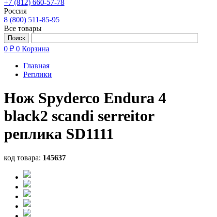
+7 (812) 660-57-78
Россия
8 (800) 511-85-95
Все товары
0 ₽
0
Корзина
Главная
Реплики
Нож Spyderco Endura 4
black2 scandi serreitor
реплика SD1111
код товара:
145637