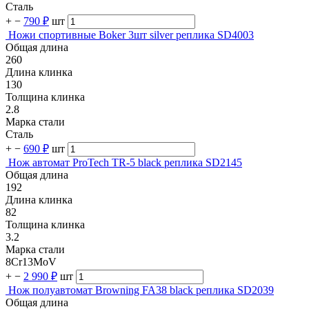
Сталь
+
−
790 ₽
шт
Ножи спортивные Boker 3шт silver реплика SD4003
Общая длина
260
Длина клинка
130
Толщина клинка
2.8
Марка стали
Сталь
+
−
690 ₽
шт
Нож автомат ProTech TR-5 black реплика SD2145
Общая длина
192
Длина клинка
82
Толщина клинка
3.2
Марка стали
8Cr13MoV
+
−
2 990 ₽
шт
Нож полуавтомат Browning FA38 black реплика SD2039
Общая длина