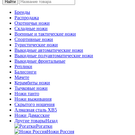
Бренды
Распродажа
Охотничьи ножи
Складные ножи
Военные и тактические ножи
Спортивные ножи
Туристические ножи
Выкидные автоматические ножи
Выкидные полуавтоматические ножи
Выкидные фронтальные
Реплики
Балисонги
Мачете
Керамбиты ножи
Тычковые ножи
Ножи танто
Ножи выживания
Скрытого ношения
Алмазная сталь ХВ5
Ножи Дамасские
Другие товары
Назад
Рогатки
Ножи Россия