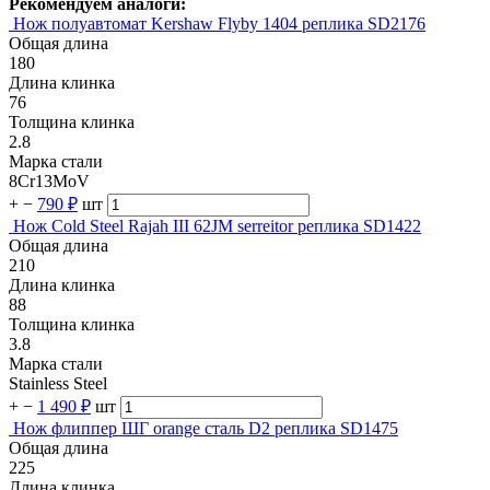
Рекомендуем аналоги:
Нож полуавтомат Kershaw Flyby 1404 реплика SD2176
Общая длина
180
Длина клинка
76
Толщина клинка
2.8
Марка стали
8Cr13MoV
+
−
790 ₽
шт
Нож Cold Steel Rajah III 62JM serreitor реплика SD1422
Общая длина
210
Длина клинка
88
Толщина клинка
3.8
Марка стали
Stainless Steel
+
−
1 490 ₽
шт
Нож флиппер ШГ orange сталь D2 реплика SD1475
Общая длина
225
Длина клинка