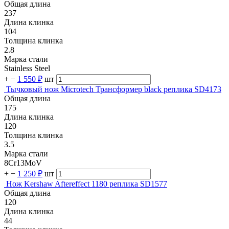
Общая длина
237
Длина клинка
104
Толщина клинка
2.8
Марка стали
Stainless Steel
+
−
1 550 ₽
шт
Тычковый нож Microtech Трансформер black реплика SD4173
Общая длина
175
Длина клинка
120
Толщина клинка
3.5
Марка стали
8Cr13MoV
+
−
1 250 ₽
шт
Нож Kershaw Aftereffect 1180 реплика SD1577
Общая длина
120
Длина клинка
44