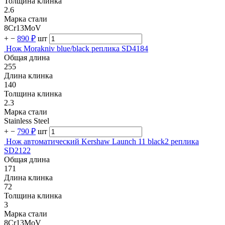
Толщина клинка
2.6
Марка стали
8Cr13MoV
+
−
890 ₽
шт
Нож Morakniv blue/black реплика SD4184
Общая длина
255
Длина клинка
140
Толщина клинка
2.3
Марка стали
Stainless Steel
+
−
790 ₽
шт
Нож автоматический Kershaw Launch 11 black2 реплика
SD2122
Общая длина
171
Длина клинка
72
Толщина клинка
3
Марка стали
8Cr13MoV