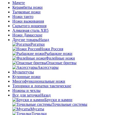
Мачете
Керамбиты ножи
Тычковые ножи
Ножи танто
Ножи выживания
Скрытого ношения
Алмазная сталь ХВ5
Ножи Дамасские
Другие товары
Назад
Рогатки
Ножи Россия
Рыбацкие ножи
Филейные ножи
Опасные бритвы
Аксессуары
Мультитулы
Кухонные ножи
Многофункциональные ножи
Топорики и лопатки тактические
Ножны и чехлы
Все для заточки
Назад
Бруски и камни
Точильные системы
Мусаты
Точилки