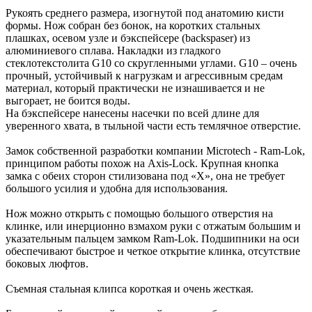
Рукоять среднего размера, изогнутой под анатомию кисти
формы. Нож собран без бонок, на коротких стальных
плашках, осевом узле и бэкспейсере (backspaser) из
алюминиевого сплава. Накладки из гладкого
стеклотекстолита G10 со скругленными углами. G10 – очень
прочный, устойчивый к нагрузкам и агрессивным средам
материал, который практически не изнашивается и не
выгорает, не боится воды.
На бэкспейсере нанесены насечки по всей длине для
уверенного хвата, в тыльной части есть темлячное отверстие.
Замок собственной разработки компании Microtech - Ram-Lok,
принципом работы похож на Axis-Lock. Крупная кнопка
замка с обеих сторон стилизована под «Х», она не требует
большого усилия и удобна для использования.
Нож можно открыть с помощью большого отверстия на
клинке, или инерционно взмахом руки с отжатым большим и
указательным пальцем замком Ram-Lok. Подшипники на оси
обеспечивают быстрое и четкое открытие клинка, отсутствие
боковых люфтов.
Съемная стальная клипса короткая и очень жесткая.