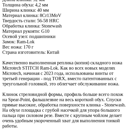
Толщина обуха: 4,2 мм
Ширина клинка: 40 мм
Материал клинка: 8Cr13MoV
Твердость стали: 56-58 HRC
Обработка клинка: Stonewash
Материал рукояти: G10
Осевой узел: подшипники
Замок: Ram-Lok
Вес ножа: 170 г
Страна изготовитель: Китай
Качественно выполненная реплика (копия) складного ножа
Microtech STITCH Ram-Lok. Как во всех новых моделях
Microtech, начиная с 2023 года, использованы винты от
третьей генерации - под TORX, вместо патентованных с
треугольной головкой, это облегчает обслуживание ножа.
Клинок стреловидной формы, профиль больше всего похож
на Spear-Point, фальшлезвие на весь короткий обух. Спуски
прямые высокие, обработка поверхности клинка - Stonewash.
На обухе площадка с грубой насечкой для упора большого
пальца при силовом резе. Вместе с крупным чойлом делает
очень удобным укороченный хват для выполнения тонкой
работы.