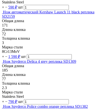
Stainless Steel
+
−
590 ₽
шт
Нож автоматический Kershaw Launch 11 black реплика
SD2159
Общая длина
171
Длина клинка
72
Толщина клинка
3
Марка стали
8Cr13MoV
+
−
1 590 ₽
шт
Нож Spyderco Delica 4 grey реплика SD1309
Общая длина
185
Длина клинка
77
Толщина клинка
2.3
Марка стали
Stainless Steel
+
−
790 ₽
шт
Нож Spyderco Police combo orange реплика SD1382