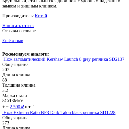
Брутальный, стильный складной нож с удобным надежным
замком и хищным клинком.
Производитель:
Китай
Написать отзыв
Отзывы о товаре
Ещё отзыв
Рекомендуем аналоги:
Нож автоматический Kershaw Launch 8 grey реплика SD2137
Общая длина
207
Длина клинка
88
Толщина клинка
3.2
Марка стали
8Cr13MoV
+
−
2 590 ₽
шт
Нож Extrema Ratio BF3 Dark Talon black реплика SD1228
Общая длина
273
Длина клинка