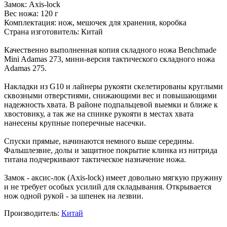
Замок: Axis-lock
Вес ножа: 120 г
Комплектация: нож, мешочек для хранения, коробка
Страна изготовитель: Китай
Качественно выполненная копия складного ножа Benchmade
Mini Adamas 273, мини-версия тактического складного ножа
Adamas 275.
Накладки из G10 и лайнеры рукояти скелетированы круглыми
сквозными отверстиями, снижающими вес и повышающими
надежность хвата. В районе подпальцевой выемки и ближе к
хвостовику, а так же на спинке рукояти в местах хвата
нанесены крупные поперечные насечки.
Спуски прямые, начинаются немного выше середины.
Фальшлезвие, долы и защитное покрытие клинка из нитрида
титана подчеркивают тактическое назначение ножа.
Замок - аксис-лок (Axis-lock) имеет довольно мягкую пружину
и не требует особых усилий для складывания. Открывается
нож одной рукой - за шпенек на лезвии.
Производитель:
Китай