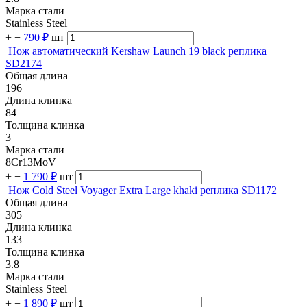
Марка стали
Stainless Steel
+
−
790 ₽
шт
Нож автоматический Kershaw Launch 19 black реплика
SD2174
Общая длина
196
Длина клинка
84
Толщина клинка
3
Марка стали
8Cr13MoV
+
−
1 790 ₽
шт
Нож Cold Steel Voyager Extra Large khaki реплика SD1172
Общая длина
305
Длина клинка
133
Толщина клинка
3.8
Марка стали
Stainless Steel
+
−
1 890 ₽
шт