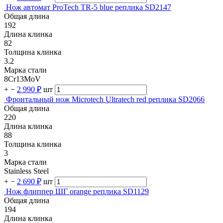
Нож автомат ProTech TR-5 blue реплика SD2147
Общая длина
192
Длина клинка
82
Толщина клинка
3.2
Марка стали
8Cr13MoV
+
−
2 990 ₽
шт
Фронтальный нож Microtech Ultratech red реплика SD2066
Общая длина
220
Длина клинка
88
Толщина клинка
3
Марка стали
Stainless Steel
+
−
2 690 ₽
шт
Нож флиппер ШГ orange реплика SD1129
Общая длина
194
Длина клинка