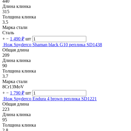
440
Длина клинка
315
Толщина клинка
3.5
Марка стали
Сталь
+
−
1 490 ₽
шт
Нож Spyderco Shaman black G10 реплика SD1438
Общая длина
209
Длина клинка
90
Толщина клинка
3.7
Марка стали
8Cr13MoV
+
−
1 790 ₽
шт
Нож Spyderco Endura 4 brown реплика SD1221
Общая длина
223
Длина клинка
95
Толщина клинка
2.8