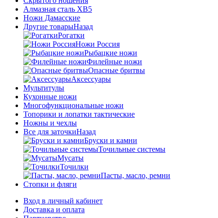
Скрытого ношения
Алмазная сталь ХВ5
Ножи Дамасские
Другие товары
Назад
Рогатки
Ножи Россия
Рыбацкие ножи
Филейные ножи
Опасные бритвы
Аксессуары
Мультитулы
Кухонные ножи
Многофункциональные ножи
Топорики и лопатки тактические
Ножны и чехлы
Все для заточки
Назад
Бруски и камни
Точильные системы
Мусаты
Точилки
Пасты, масло, ремни
Стопки и фляги
Вход в личный кабинет
Доставка и оплата