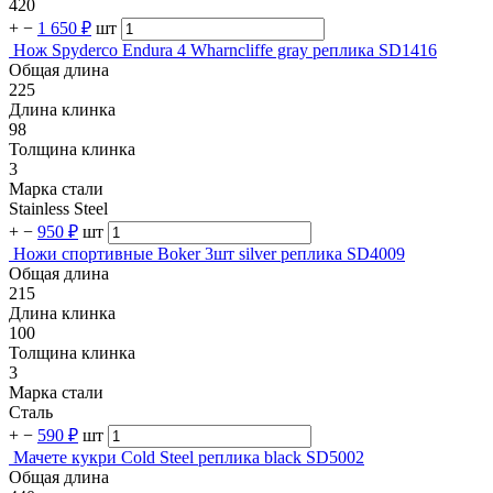
420
+
−
1 650 ₽
шт
Нож Spyderco Endura 4 Wharncliffe gray реплика SD1416
Общая длина
225
Длина клинка
98
Толщина клинка
3
Марка стали
Stainless Steel
+
−
950 ₽
шт
Ножи спортивные Boker 3шт silver реплика SD4009
Общая длина
215
Длина клинка
100
Толщина клинка
3
Марка стали
Сталь
+
−
590 ₽
шт
Мачете кукри Cold Steel реплика black SD5002
Общая длина