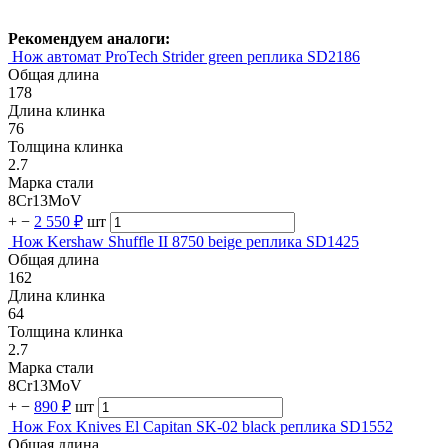
Рекомендуем аналоги:
Нож автомат ProTech Strider green реплика SD2186
Общая длина
178
Длина клинка
76
Толщина клинка
2.7
Марка стали
8Cr13MoV
+
−
2 550 ₽
шт
Нож Kershaw Shuffle II 8750 beige реплика SD1425
Общая длина
162
Длина клинка
64
Толщина клинка
2.7
Марка стали
8Cr13MoV
+
−
890 ₽
шт
Нож Fox Knives El Capitan SK-02 black реплика SD1552
Общая длина