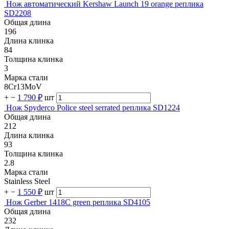
Нож автоматический Kershaw Launch 19 orange реплика
SD2208
Общая длина
196
Длина клинка
84
Толщина клинка
3
Марка стали
8Cr13MoV
+
−
1 790 ₽
шт
Нож Spyderco Police steel serrated реплика SD1224
Общая длина
212
Длина клинка
93
Толщина клинка
2.8
Марка стали
Stainless Steel
+
−
1 550 ₽
шт
Нож Gerber 1418C green реплика SD4105
Общая длина
232