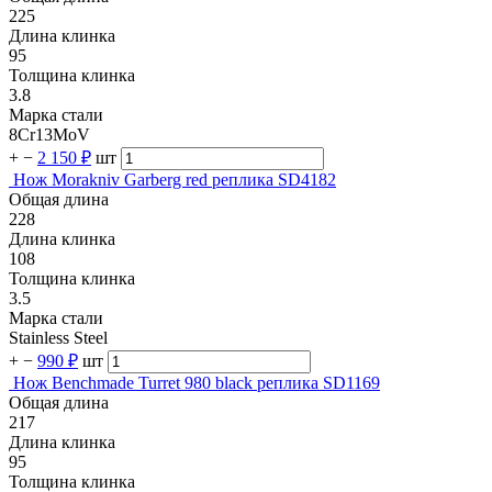
225
Длина клинка
95
Толщина клинка
3.8
Марка стали
8Cr13MoV
+
−
2 150 ₽
шт
Нож Morakniv Garberg red реплика SD4182
Общая длина
228
Длина клинка
108
Толщина клинка
3.5
Марка стали
Stainless Steel
+
−
990 ₽
шт
Нож Benchmade Turret 980 black реплика SD1169
Общая длина
217
Длина клинка
95
Толщина клинка