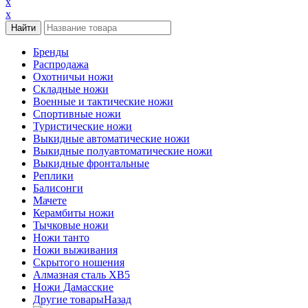
x
x
Бренды
Распродажа
Охотничьи ножи
Складные ножи
Военные и тактические ножи
Спортивные ножи
Туристические ножи
Выкидные автоматические ножи
Выкидные полуавтоматические ножи
Выкидные фронтальные
Реплики
Балисонги
Мачете
Керамбиты ножи
Тычковые ножи
Ножи танто
Ножи выживания
Скрытого ношения
Алмазная сталь ХВ5
Ножи Дамасские
Другие товары
Назад