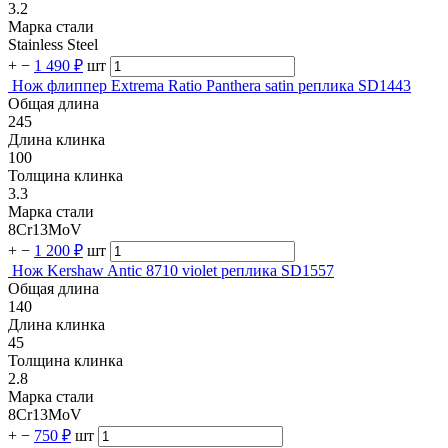
3.2
Марка стали
Stainless Steel
+
−
1 490 ₽
шт
Нож флиппер Extrema Ratio Panthera satin реплика SD1443
Общая длина
245
Длина клинка
100
Толщина клинка
3.3
Марка стали
8Cr13MoV
+
−
1 200 ₽
шт
Нож Kershaw Antic 8710 violet реплика SD1557
Общая длина
140
Длина клинка
45
Толщина клинка
2.8
Марка стали
8Cr13MoV
+
−
750 ₽
шт