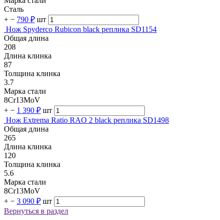
Марка стали
Сталь
+
−
790 ₽
шт
Нож Spyderco Rubicon black реплика SD1154
Общая длина
208
Длина клинка
87
Толщина клинка
3.7
Марка стали
8Cr13MoV
+
−
1 390 ₽
шт
Нож Extrema Ratio RAO 2 black реплика SD1498
Общая длина
265
Длина клинка
120
Толщина клинка
5.6
Марка стали
8Cr13MoV
+
−
3 090 ₽
шт
Вернуться в раздел