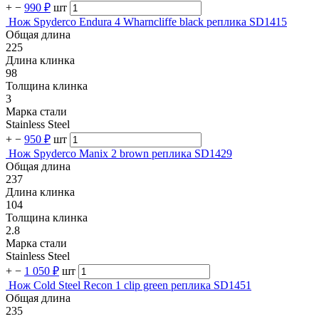
+
−
990 ₽
шт
Нож Spyderco Endura 4 Wharncliffe black реплика SD1415
Общая длина
225
Длина клинка
98
Толщина клинка
3
Марка стали
Stainless Steel
+
−
950 ₽
шт
Нож Spyderco Manix 2 brown реплика SD1429
Общая длина
237
Длина клинка
104
Толщина клинка
2.8
Марка стали
Stainless Steel
+
−
1 050 ₽
шт
Нож Cold Steel Recon 1 clip green реплика SD1451
Общая длина
235