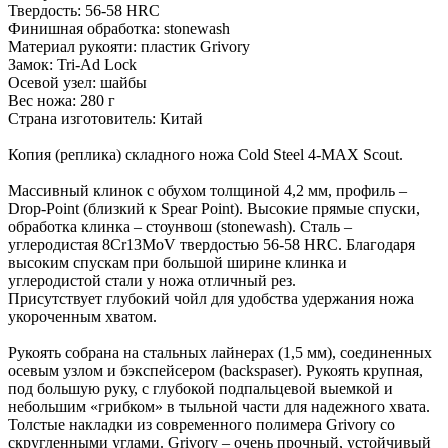
Твердость: 56-58 HRC
Финишная обработка: stonewash
Материал рукояти: пластик Grivory
Замок: Tri-Ad Lock
Осевой узел: шайбы
Вес ножа: 280 г
Страна изготовитель: Китай
Копия (реплика) складного ножа Cold Steel 4-MAX Scout.
Массивный клинок с обухом толщиной 4,2 мм, профиль –
Drop-Point (близкий к Spear Point). Высокие прямые спуски,
обработка клинка – стоунвош (stonewash). Сталь –
углеродистая 8Cr13MoV твердостью 56-58 HRC. Благодаря
высоким спускам при большой ширине клинка и
углеродистой стали у ножа отличный рез.
Присутствует глубокий чойл для удобства удержания ножа
укороченным хватом.
Рукоять собрана на стальных лайнерах (1,5 мм), соединенных
осевым узлом и бэкспейсером (backspaser). Рукоять крупная,
под большую руку, с глубокой подпальцевой выемкой и
небольшим «грибком» в тыльной части для надежного хвата.
Толстые накладки из современного полимера Grivory со
скругленными углами. Grivory – очень прочный, устойчивый