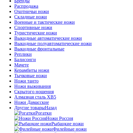
Бренды
Распродажа
Охотничьи ножи
Складные ножи
Военные и тактические ножи
Спортивные ножи
Туристические ножи
Выкидные автоматические ножи
Выкидные полуавтоматические ножи
Выкидные фронтальные
Реплики
Балисонги
Мачете
Керамбиты ножи
Тычковые ножи
Ножи танто
Ножи выживания
Скрытого ношения
Алмазная сталь ХВ5
Ножи Дамасские
Другие товары
Назад
Рогатки
Ножи Россия
Рыбацкие ножи
Филейные ножи