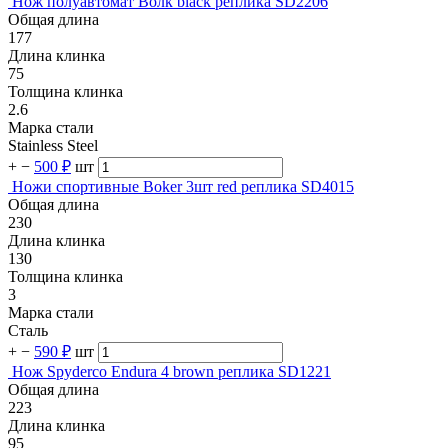
Нож полуавтомат Волк black реплика SD2206
Общая длина
177
Длина клинка
75
Толщина клинка
2.6
Марка стали
Stainless Steel
+
−
500 ₽
шт
Ножи спортивные Boker 3шт red реплика SD4015
Общая длина
230
Длина клинка
130
Толщина клинка
3
Марка стали
Сталь
+
−
590 ₽
шт
Нож Spyderco Endura 4 brown реплика SD1221
Общая длина
223
Длина клинка
95