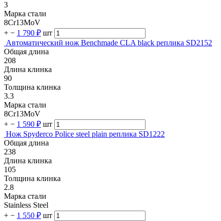
3
Марка стали
8Cr13MoV
+
−
1 790 ₽
шт
Автоматический нож Benchmade CLA black реплика SD2152
Общая длина
208
Длина клинка
90
Толщина клинка
3.3
Марка стали
8Cr13MoV
+
−
1 590 ₽
шт
Нож Spyderco Police steel plain реплика SD1222
Общая длина
238
Длина клинка
105
Толщина клинка
2.8
Марка стали
Stainless Steel
+
−
1 550 ₽
шт