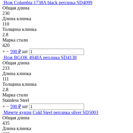
Нож Columbia 1738A black реплика SD4099
Общая длина
230
Длина клинка
110
Толщина клинка
2.8
Марка стали
420
+
−
590 ₽
шт
Нож BGOK 4948A реплика SD4138
Общая длина
233
Длина клинка
111
Толщина клинка
2.8
Марка стали
Stainless Steel
+
−
590 ₽
шт
Мачете кукри Cold Steel реплика silver SD5003
Общая длина
435
Длина клинка