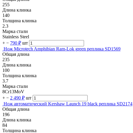
255
Длина клинка
140
Толщина клинка
2.3
Марка стали
Stainless Steel
+
−
790 ₽
шт
Нож Microtech Amphibian Ram-Lok green реплика SD1569
Общая длина
235
Длина клинка
100
Толщина клинка
3.7
Марка стали
8Cr13MoV
+
−
2 490 ₽
шт
Нож автоматический Kershaw Launch 19 black реплика SD2174
Общая длина
196
Длина клинка
84
Толщина клинка