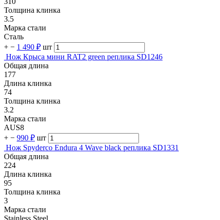
310
Толщина клинка
3.5
Марка стали
Сталь
+
−
1 490 ₽
шт
Нож Крыса мини RAT2 green реплика SD1246
Общая длина
177
Длина клинка
74
Толщина клинка
3.2
Марка стали
AUS8
+
−
990 ₽
шт
Нож Spyderco Endura 4 Wave black реплика SD1331
Общая длина
224
Длина клинка
95
Толщина клинка
3
Марка стали
Stainless Steel