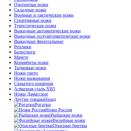
Охотничьи ножи
Складные ножи
Военные и тактические ножи
Спортивные ножи
Туристические ножи
Выкидные автоматические ножи
Выкидные полуавтоматические ножи
Выкидные фронтальные
Реплики
Балисонги
Мачете
Керамбиты ножи
Тычковые ножи
Ножи танто
Ножи выживания
Скрытого ношения
Алмазная сталь ХВ5
Ножи Дамасские
Другие товары
Назад
Рогатки
Ножи Россия
Рыбацкие ножи
Филейные ножи
Опасные бритвы
Аксессуары