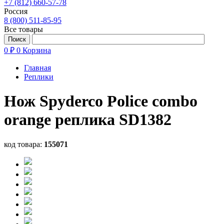
+7 (812) 660-57-78
Россия
8 (800) 511-85-95
Все товары
0 ₽
0
Корзина
Главная
Реплики
Нож Spyderco Police combo
orange реплика SD1382
код товара:
155071