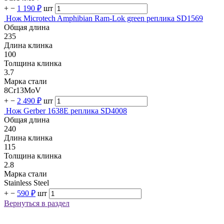
+
−
1 190 ₽
шт
Нож Microtech Amphibian Ram-Lok green реплика SD1569
Общая длина
235
Длина клинка
100
Толщина клинка
3.7
Марка стали
8Cr13MoV
+
−
2 490 ₽
шт
Нож Gerber 1638E реплика SD4008
Общая длина
240
Длина клинка
115
Толщина клинка
2.8
Марка стали
Stainless Steel
+
−
590 ₽
шт
Вернуться в раздел