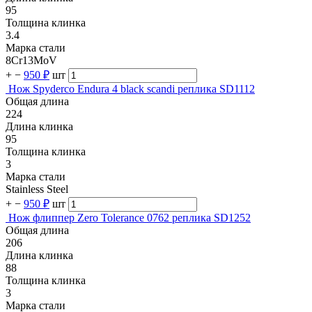
95
Толщина клинка
3.4
Марка стали
8Cr13MoV
+
−
950 ₽
шт
Нож Spyderco Endura 4 black scandi реплика SD1112
Общая длина
224
Длина клинка
95
Толщина клинка
3
Марка стали
Stainless Steel
+
−
950 ₽
шт
Нож флиппер Zero Tolerance 0762 реплика SD1252
Общая длина
206
Длина клинка
88
Толщина клинка
3
Марка стали