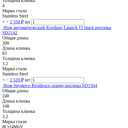
Толщина клинка
4
Марка стали
Stainless Steel
+
−
2 550 ₽
шт
Нож автоматический Kershaw Launch 15 black реплика
SD2142
Общая длина
200
Длина клинка
83
Толщина клинка
3.2
Марка стали
Stainless Steel
+
−
2 520 ₽
шт
Нож Spyderco Resilience orange реплика SD1504
Общая длина
240
Длина клинка
108
Толщина клинка
3.2
Марка стали
8Cr14MoV