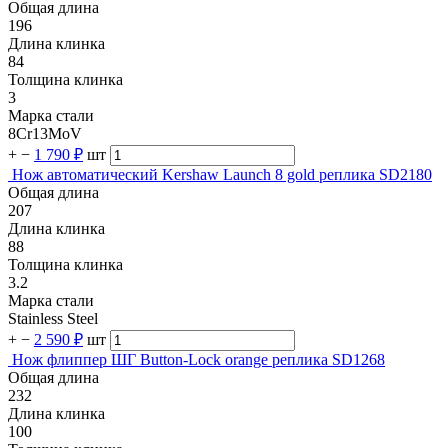
Общая длина
196
Длина клинка
84
Толщина клинка
3
Марка стали
8Cr13MoV
+
−
1 790 ₽
шт
Нож автоматический Kershaw Launch 8 gold реплика SD2180
Общая длина
207
Длина клинка
88
Толщина клинка
3.2
Марка стали
Stainless Steel
+
−
2 590 ₽
шт
Нож флиппер ШГ Button-Lock orange реплика SD1268
Общая длина
232
Длина клинка
100