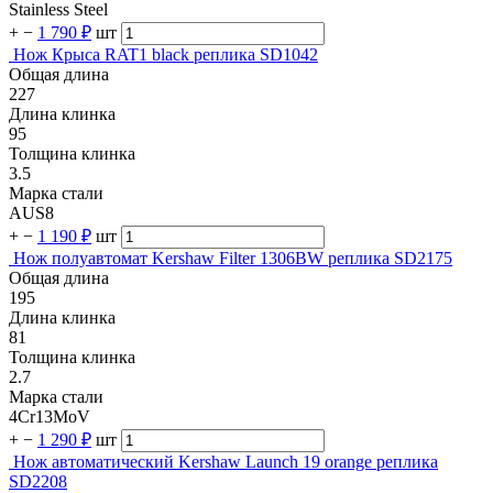
Stainless Steel
+
−
1 790 ₽
шт
Нож Крыса RAT1 black реплика SD1042
Общая длина
227
Длина клинка
95
Толщина клинка
3.5
Марка стали
AUS8
+
−
1 190 ₽
шт
Нож полуавтомат Kershaw Filter 1306BW реплика SD2175
Общая длина
195
Длина клинка
81
Толщина клинка
2.7
Марка стали
4Cr13MoV
+
−
1 290 ₽
шт
Нож автоматический Kershaw Launch 19 orange реплика
SD2208