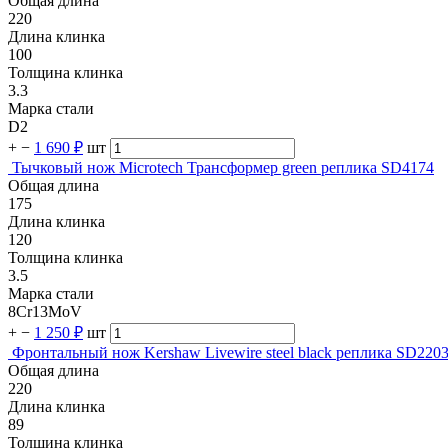
Общая длина
220
Длина клинка
100
Толщина клинка
3.3
Марка стали
D2
+
−
1 690 ₽
шт
Тычковый нож Microtech Трансформер green реплика SD4174
Общая длина
175
Длина клинка
120
Толщина клинка
3.5
Марка стали
8Cr13MoV
+
−
1 250 ₽
шт
Фронтальный нож Kershaw Livewire steel black реплика SD220
Общая длина
220
Длина клинка
89
Толщина клинка