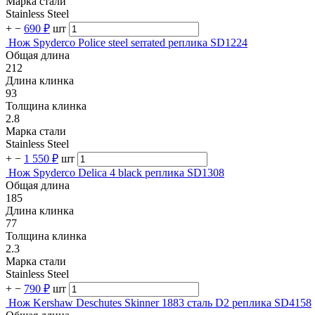
Марка стали
Stainless Steel
+
−
690 ₽
шт
Нож Spyderco Police steel serrated реплика SD1224
Общая длина
212
Длина клинка
93
Толщина клинка
2.8
Марка стали
Stainless Steel
+
−
1 550 ₽
шт
Нож Spyderco Delica 4 black реплика SD1308
Общая длина
185
Длина клинка
77
Толщина клинка
2.3
Марка стали
Stainless Steel
+
−
790 ₽
шт
Нож Kershaw Deschutes Skinner 1883 сталь D2 реплика SD4158