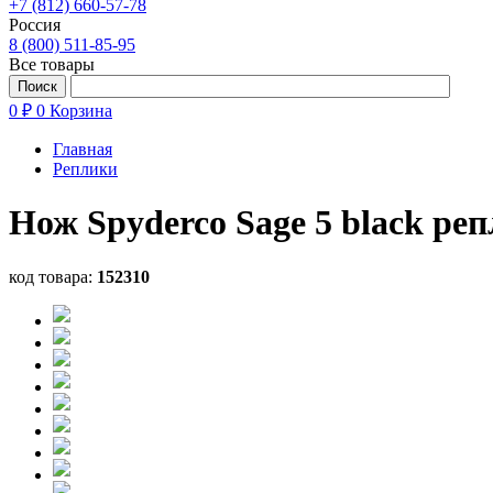
+7 (812) 660-57-78
Россия
8 (800) 511-85-95
Все товары
0 ₽
0
Корзина
Главная
Реплики
Нож Spyderco Sage 5 black ре
код товара:
152310