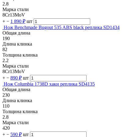
2.8
Марка стали
8Cr13MoV
+
−
1 890 ₽
шт
Нож Benchmade Bugout 535 ABS black реплика SD1434
Общая длина
190
Длина клинка
82
Толщина клинка
2.2
Марка стали
8Cr13MoV
+
−
890 ₽
шт
Нож Columbia 1738D хаки реплика SD4135
Общая длина
230
Длина клинка
110
Толщина клинка
2.8
Марка стали
420
+
−
590 ₽
шт