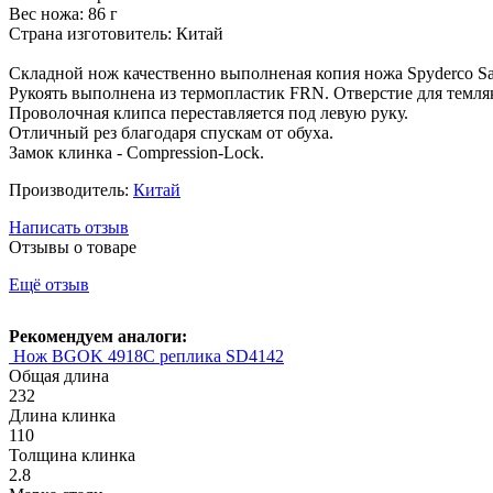
Вес ножа: 86 г
Страна изготовитель: Китай
Складной нож качественно выполненая копия ножа Spyderco Sag
Рукоять выполнена из термопластик FRN. Отверстие для темл
Проволочная клипса переставляется под левую руку.
Отличный рез благодаря спускам от обуха.
Замок клинка - Compression-Lock.
Производитель:
Китай
Написать отзыв
Отзывы о товаре
Ещё отзыв
Рекомендуем аналоги:
Нож BGOK 4918C реплика SD4142
Общая длина
232
Длина клинка
110
Толщина клинка
2.8