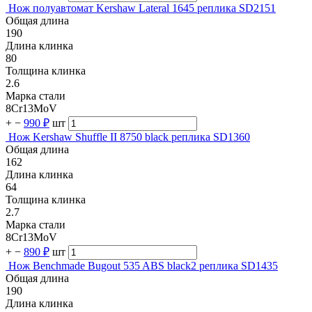
Нож полуавтомат Kershaw Lateral 1645 реплика SD2151
Общая длина
190
Длина клинка
80
Толщина клинка
2.6
Марка стали
8Cr13MoV
+
−
990 ₽
шт
Нож Kershaw Shuffle II 8750 black реплика SD1360
Общая длина
162
Длина клинка
64
Толщина клинка
2.7
Марка стали
8Cr13MoV
+
−
890 ₽
шт
Нож Benchmade Bugout 535 ABS black2 реплика SD1435
Общая длина
190
Длина клинка