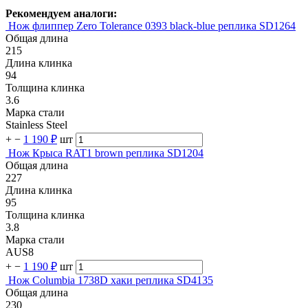
Рекомендуем аналоги:
Нож флиппер Zero Tolerance 0393 black-blue реплика SD1264
Общая длина
215
Длина клинка
94
Толщина клинка
3.6
Марка стали
Stainless Steel
+
−
1 190 ₽
шт
Нож Крыса RAT1 brown реплика SD1204
Общая длина
227
Длина клинка
95
Толщина клинка
3.8
Марка стали
AUS8
+
−
1 190 ₽
шт
Нож Columbia 1738D хаки реплика SD4135
Общая длина
230