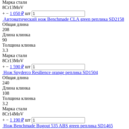
Марка стали
8Cr13MoV
+
−
1 050 ₽
шт
Автоматический нож Benchmade CLA green реплика SD2158
Общая длина
208
Длина клинка
90
Толщина клинка
3.3
Марка стали
8Cr13MoV
+
−
1 590 ₽
шт
Нож Spyderco Resilience orange реплика SD1504
Общая длина
240
Длина клинка
108
Толщина клинка
3.2
Марка стали
8Cr14MoV
+
−
1 190 ₽
шт
Нож Benchmade Bugout 535 ABS green реплика SD1465