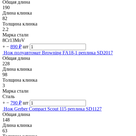
Общая длина
190
Длина клинка
82
Толщина клинка
2.2
Марка стали
8Cr13MoV
+
−
890 ₽
шт
Нож полуавтомат Browning FA18-1 реплика SD2017
Общая длина
228
Длина клинка
98
Толщина клинка
3
Марка стали
Сталь
+
−
790 ₽
шт
Нож Gerber Compact Scout 115 реплика SD1127
Общая длина
148
Длина клинка
63