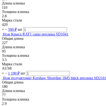
Длина клинка
110
Толщина клинка
2.8
Марка стали
420
+
−
590 ₽
шт
Нож Крыса RAT1 camo реплика SD1041
Общая длина
227
Длина клинка
95
Толщина клинка
3.5
Марка стали
AUS8
+
−
1 190 ₽
шт
Нож полуавтомат Kershaw Shoreline 1845 black реплика SD216
Общая длина
180
Длина клинка
77
Толщина клинка
2.9