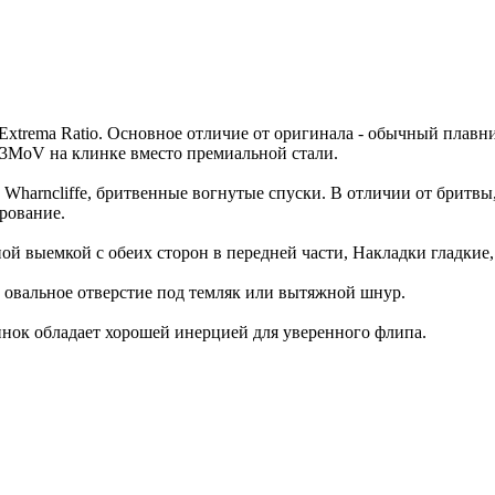
Extrema Ratio. Основное отличие от оригинала - обычный плавн
r13MoV на клинке вместо премиальной стали.
 Wharncliffe, бритвенные вогнутые спуски. В отличии от брит
ирование.
ной выемкой с обеих сторон в передней части, Накладки гладки
 - овальное отверстие под темляк или вытяжной шнур.
нок обладает хорошей инерцией для уверенного флипа.