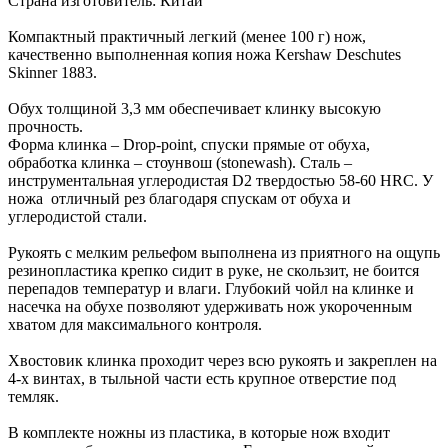
Страна изготовитель: Китай
Компактный практичный легкий (менее 100 г) нож,
качественно выполненная копия ножа Kershaw Deschutes
Skinner 1883.
Обух толщиной 3,3 мм обеспечивает клинку высокую
прочность.
Форма клинка – Drop-point, спуски прямые от обуха,
обработка клинка – стоунвош (stonewash). Сталь –
инструментальная углеродистая D2 твердостью 58-60 HRC. У
ножа отличный рез благодаря спускам от обуха и
углеродистой стали.
Рукоять с мелким рельефом выполнена из приятного на ощупь
резинопластика крепко сидит в руке, не скользит, не боится
перепадов температур и влаги. Глубокий чойл на клинке и
насечка на обухе позволяют удерживать нож укороченным
хватом для максимального контроля.
Хвостовик клинка проходит через всю рукоять и закреплен на
4-х винтах, в тыльной части есть крупное отверстие под
темляк.
В комплекте ножны из пластика, в которые нож входит