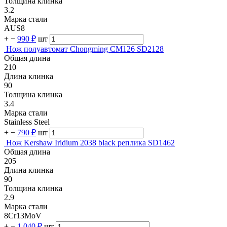
Толщина клинка
3.2
Марка стали
AUS8
+
−
990 ₽
шт
Нож полуавтомат Chongming CM126 SD2128
Общая длина
210
Длина клинка
90
Толщина клинка
3.4
Марка стали
Stainless Steel
+
−
790 ₽
шт
Нож Kershaw Iridium 2038 black реплика SD1462
Общая длина
205
Длина клинка
90
Толщина клинка
2.9
Марка стали
8Cr13MoV
+
−
1 040 ₽
шт