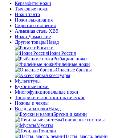
Керамбиты ножи
Тычковые ножи
Ножи танто
Ножи выживания
Скрытого ношения
Алмазная сталь ХВ5
Ножи Дамасские
Другие товары
Назад
Рогатки
Ножи Россия
Рыбацкие ножи
Филейные ножи
Опасные бритвы
Аксессуары
Мультитулы
Кухонные ножи
Многофункциональные ножи
Топорики и лопатки тактические
Ножны и чехлы
Все для заточки
Назад
Бруски и камни
Точильные системы
Мусаты
Точилки
Пасты, масло, ремни