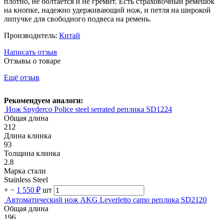
плотно, не болтается и не гремит. Есть страховочный ремешок
на кнопке, надежно удерживающий нож, и петля на широкой
липучке для свободного подвеса на ремень.
Производитель:
Китай
Написать отзыв
Отзывы о товаре
Ещё отзыв
Рекомендуем аналоги:
Нож Spyderco Police steel serrated реплика SD1224
Общая длина
212
Длина клинка
93
Толщина клинка
2.8
Марка стали
Stainless Steel
+
−
1 550 ₽
шт
Автоматический нож AKG Leverlettо camo реплика SD2120
Общая длина
196