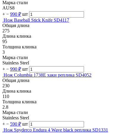
Марка стали
AUS8
+
−
990 ₽
шт
Нож Baseball Stick Knife SD4117
Общая длина
275
Длина клинка
95
Толщина клинка
3
Марка стали
Stainless Steel
+
−
990 ₽
шт
Нож Columbia 1738E хаки реплика SD4052
Общая длина
230
Длина клинка
110
Толщина клинка
2.8
Марка стали
Stainless Steel
+
−
590 ₽
шт
Нож Spyderco Endura 4 Wave black реплика SD1331