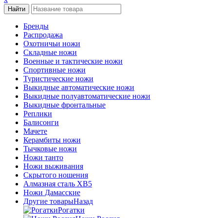
Бренды
Распродажа
Охотничьи ножи
Складные ножи
Военные и тактические ножи
Спортивные ножи
Туристические ножи
Выкидные автоматические ножи
Выкидные полуавтоматические ножи
Выкидные фронтальные
Реплики
Балисонги
Мачете
Керамбиты ножи
Тычковые ножи
Ножи танто
Ножи выживания
Скрытого ношения
Алмазная сталь ХВ5
Ножи Дамасские
Другие товары
Назад
Рогатки