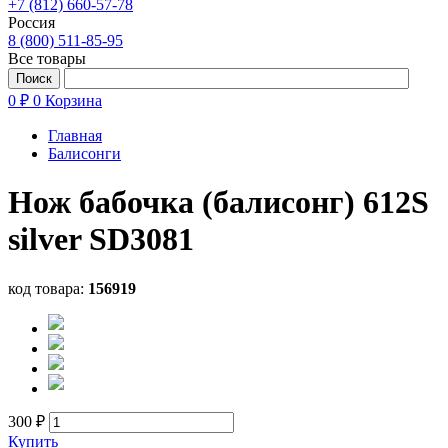
+7 (812) 660-57-78
Россия
8 (800) 511-85-95
Все товары
0 ₽
0
Корзина
Главная
Балисонги
Нож бабочка (балисонг) 612S
silver SD3081
код товара:
156919
300 ₽
Купить