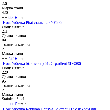
2.6
Марка стали
420
+
−
990 ₽
шт
Нож бабочка Pirat сталь 420 YF606
Общая длина
211
Длина клинка
89
Толщина клинка
2.1
Марка стали
+
−
425 ₽
шт
Нож бабочка (балисонг) 612C gradient SD3086
Общая длина
220
Длина клинка
95
Толщина клинка
2
Марка стали
Stainless Steel
+
−
300 ₽
шт
Нож бабочка Reptilian Плазма 1Z сталь D2 с чехлом для