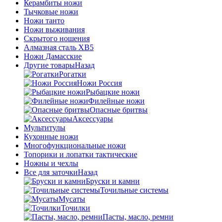
Керамбиты ножи
Тычковые ножи
Ножи танто
Ножи выживания
Скрытого ношения
Алмазная сталь ХВ5
Ножи Дамасские
Другие товары
Назад
Рогатки
Ножи Россия
Рыбацкие ножи
Филейные ножи
Опасные бритвы
Аксессуары
Мультитулы
Кухонные ножи
Многофункциональные ножи
Топорики и лопатки тактические
Ножны и чехлы
Все для заточки
Назад
Бруски и камни
Точильные системы
Мусаты
Точилки
Пасты, масло, ремни