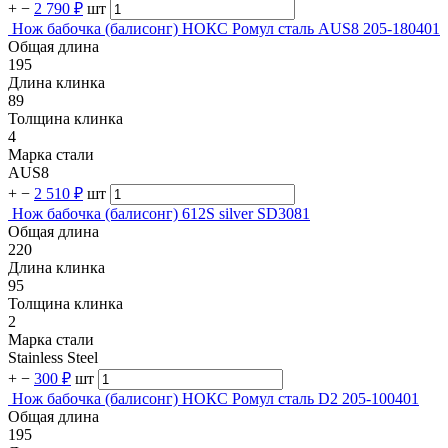
+
−
2 790 ₽
шт
Нож бабочка (балисонг) НОКС Ромул сталь AUS8 205-180401
Общая длина
195
Длина клинка
89
Толщина клинка
4
Марка стали
AUS8
+
−
2 510 ₽
шт
Нож бабочка (балисонг) 612S silver SD3081
Общая длина
220
Длина клинка
95
Толщина клинка
2
Марка стали
Stainless Steel
+
−
300 ₽
шт
Нож бабочка (балисонг) НОКС Ромул сталь D2 205-100401
Общая длина
195