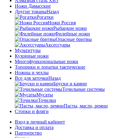
Алмазная сталь ХВ5
Ножи Дамасские
Другие товары
Назад
Рогатки
Ножи Россия
Рыбацкие ножи
Филейные ножи
Опасные бритвы
Аксессуары
Мультитулы
Кухонные ножи
Многофункциональные ножи
Топорики и лопатки тактические
Ножны и чехлы
Все для заточки
Назад
Бруски и камни
Точильные системы
Мусаты
Точилки
Пасты, масло, ремни
Стопки и фляги
Вход в личный кабинет
Доставка и оплата
Партнерство