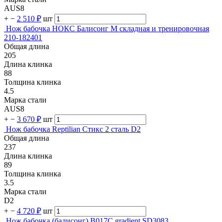
AUS8
+
−
2 510 ₽
шт
Нож бабочка НОКС Балисонг М складная и тренировочная
210-182401
Общая длина
205
Длина клинка
88
Толщина клинка
4.5
Марка стали
AUS8
+
−
3 670 ₽
шт
Нож бабочка Reptilian Стикс 2 сталь D2
Общая длина
237
Длина клинка
89
Толщина клинка
3.5
Марка стали
D2
+
−
4 720 ₽
шт
Нож бабочка (балисонг) B017C gradient SD3083