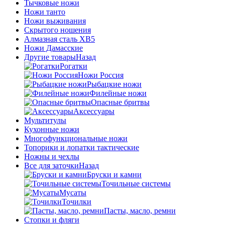
Тычковые ножи
Ножи танто
Ножи выживания
Скрытого ношения
Алмазная сталь ХВ5
Ножи Дамасские
Другие товары
Назад
Рогатки
Ножи Россия
Рыбацкие ножи
Филейные ножи
Опасные бритвы
Аксессуары
Мультитулы
Кухонные ножи
Многофункциональные ножи
Топорики и лопатки тактические
Ножны и чехлы
Все для заточки
Назад
Бруски и камни
Точильные системы
Мусаты
Точилки
Пасты, масло, ремни
Стопки и фляги