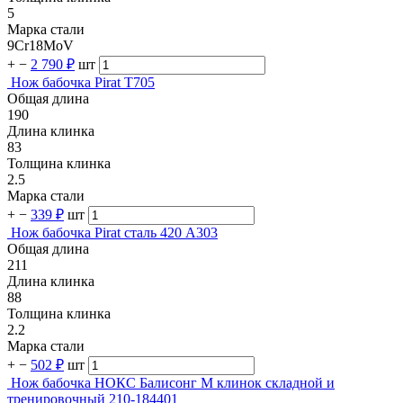
5
Марка стали
9Cr18MoV
+
−
2 790 ₽
шт
Нож бабочка Pirat T705
Общая длина
190
Длина клинка
83
Толщина клинка
2.5
Марка стали
+
−
339 ₽
шт
Нож бабочка Pirat сталь 420 A303
Общая длина
211
Длина клинка
88
Толщина клинка
2.2
Марка стали
+
−
502 ₽
шт
Нож бабочка НОКС Балисонг М клинок складной и
тренировочный 210-184401