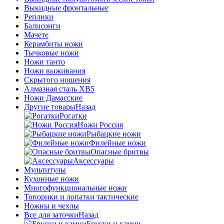
Выкидные фронтальные
Реплики
Балисонги
Мачете
Керамбиты ножи
Тычковые ножи
Ножи танто
Ножи выживания
Скрытого ношения
Алмазная сталь ХВ5
Ножи Дамасские
Другие товары
Назад
Рогатки
Ножи Россия
Рыбацкие ножи
Филейные ножи
Опасные бритвы
Аксессуары
Мультитулы
Кухонные ножи
Многофункциональные ножи
Топорики и лопатки тактические
Ножны и чехлы
Все для заточки
Назад
Бруски и камни