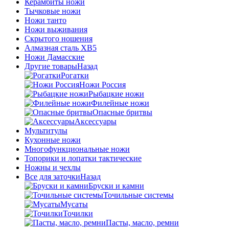
Керамбиты ножи
Тычковые ножи
Ножи танто
Ножи выживания
Скрытого ношения
Алмазная сталь ХВ5
Ножи Дамасские
Другие товары
Назад
Рогатки
Ножи Россия
Рыбацкие ножи
Филейные ножи
Опасные бритвы
Аксессуары
Мультитулы
Кухонные ножи
Многофункциональные ножи
Топорики и лопатки тактические
Ножны и чехлы
Все для заточки
Назад
Бруски и камни
Точильные системы
Мусаты
Точилки
Пасты, масло, ремни