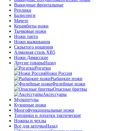
Выкидные фронтальные
Реплики
Балисонги
Мачете
Керамбиты ножи
Тычковые ножи
Ножи танто
Ножи выживания
Скрытого ношения
Алмазная сталь ХВ5
Ножи Дамасские
Другие товары
Назад
Рогатки
Ножи Россия
Рыбацкие ножи
Филейные ножи
Опасные бритвы
Аксессуары
Мультитулы
Кухонные ножи
Многофункциональные ножи
Топорики и лопатки тактические
Ножны и чехлы
Все для заточки
Назад