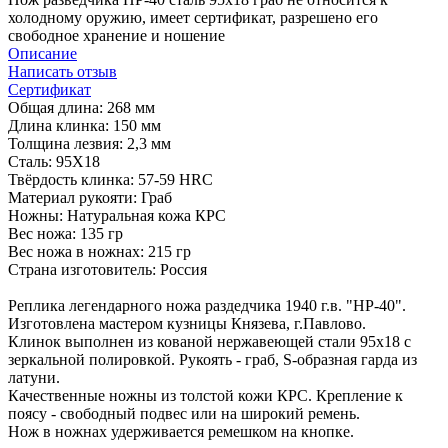
холодному оружию, имеет сертификат, разрешено его
свободное хранение и ношение
Описание
Написать отзыв
Сертификат
Общая длина: 268 мм
Длина клинка: 150 мм
Толщина лезвия: 2,3 мм
Сталь: 95Х18
Твёрдость клинка: 57-59 HRC
Материал рукояти: Граб
Ножны: Натуральная кожа КРС
Вес ножа: 135 гр
Вес ножа в ножнах: 215 гр
Страна изготовитель: Россия
Реплика легендарного ножа раздедчика 1940 г.в. "НР-40".
Изготовлена мастером кузницы Князева, г.Павлово.
Клинок выполнен из кованой нержавеющей стали 95х18 с
зеркальной полировкой. Рукоять - граб, S-образная гарда из
латуни.
Качественные ножны из толстой кожи КРС. Крепление к
поясу - свободный подвес или на широкий ремень.
Нож в ножнах удерживается ремешком на кнопке.