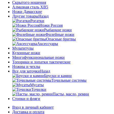
Скрытого ношения
Алмазная сталь ХВ5
Ножи Дамасские
Другие товары
Назад
Рогатки
Ножи Россия
Рыбацкие ножи
Филейные ножи
Опасные бритвы
Аксессуары
Мультитулы
Кухонные ножи
Многофункциональные ножи
Топорики и лопатки тактические
Ножны и чехлы
Все для заточки
Назад
Бруски и камни
Точильные системы
Мусаты
Точилки
Пасты, масло, ремни
Стопки и фляги
Вход в личный кабинет
Доставка и оплата