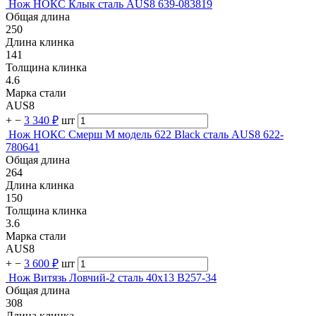
Нож НОКС Клык сталь AUS8 639-083819
Общая длина
250
Длина клинка
141
Толщина клинка
4.6
Марка стали
AUS8
+
−
3 340 ₽
шт
Нож НОКС Смерш М модель 622 Black сталь AUS8 622-
780641
Общая длина
264
Длина клинка
150
Толщина клинка
3.6
Марка стали
AUS8
+
−
3 600 ₽
шт
Нож Витязь Ловчий-2 сталь 40х13 B257-34
Общая длина
308
Длина клинка