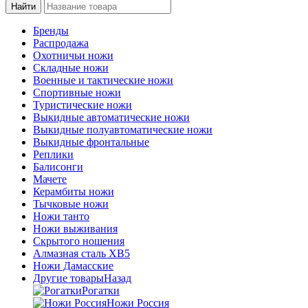
Бренды
Распродажа
Охотничьи ножи
Складные ножи
Военные и тактические ножи
Спортивные ножи
Туристические ножи
Выкидные автоматические ножи
Выкидные полуавтоматические ножи
Выкидные фронтальные
Реплики
Балисонги
Мачете
Керамбиты ножи
Тычковые ножи
Ножи танто
Ножи выживания
Скрытого ношения
Алмазная сталь ХВ5
Ножи Дамасские
Другие товары
Назад
Рогатки
Ножи Россия