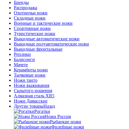
Бренды
Распродажа
Охотничьи ножи
Складные ножи
Военные и тактические ножи
Спортивные ножи
Туристические ножи
Выкидные автоматические ножи
Выкидные полуавтоматические ножи
Выкидные фронтальные
Реплики
Балисонги
Мачете
Керамбиты ножи
Тычковые ножи
Ножи танто
Ножи выживания
Скрытого ношения
Алмазная сталь ХВ5
Ножи Дамасские
Другие товары
Назад
Рогатки
Ножи Россия
Рыбацкие ножи
Филейные ножи